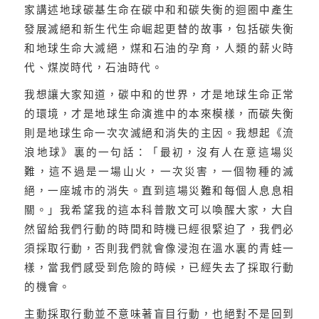
家講述地球碳基生命在碳中和和碳失衡的迴圈中產生
發展滅絕和新生代生命崛起更替的故事，包括碳失衡
和地球生命大滅絕，煤和石油的孕育，人類的薪火時
代、煤炭時代，石油時代。
我想讓大家知道，碳中和的世界，才是地球生命正常
的環境，才是地球生命演進中的本來模樣，而碳失衡
則是地球生命一次次滅絕和消失的主因。我想起《流
浪地球》裏的一句話：「最初，沒有人在意這場災
難，這不過是一場山火，一次災害，一個物種的滅
絕，一座城市的消失。直到這場災難和每個人息息相
關。」我希望我的這本科普散文可以喚醒大家，大自
然留給我們行動的時間和時機已經很緊迫了，我們必
須採取行動，否則我們就會像浸泡在溫水裏的青蛙一
樣，當我們感受到危險的時候，已經失去了採取行動
的機會。
主動採取行動並不意味著盲目行動，也絕對不是回到