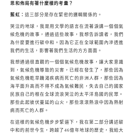
思和佈局有著什麼樣的考量？
藍虹：
這三部分是存在緊密的邏輯關係的。
哭泣的地球，我是用文學的語言在流著淚講一個個氣
候危機的故事，通過這些故事，我想告訴讀者，我們
為什麼要進行碳中和。因為它正在全球範圍內滲透進
我們的生活，影響著我們生活的方方面面。
我想通過很直觀的一個個氣候危機故事，讓大家意識
到，氣候危機導致的災害，已經在發生了，那些因為
氣候危機乾旱饑渴疾病而死亡的非洲人群，那些因為
海平面升高而不得不成為氣候難民，失去自己的國家
民族自己的根在全球流浪哭泣的太平洋島國的民眾。
那些此起彼伏蔓延的山火，那些滾滾熱浪中因為熱射
病而死亡的人群。
在這樣的氣候危機步步緊逼下，我在第二部分講述碳
中和的前世今生，跨越了
46
億年地球的歷史，我給大