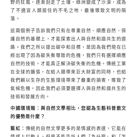
野的狂風，逐漸刮走了土壤，綠洲變成了沙漠，成為
了不適宜人類居住的不毛之地，最後導致文明的隕
落。
這兩個例子告訴我們只有在尊重自然、順應自然、保
護自然的基礎上，才能探索出人與自然和諧共生的道
路。我們之所以提出碳中和目標，是因為我們現在已
經出現了因為碳失衡導致的危機，我們只有選擇順應
自然的技術，才能真正解決碳失衡的危機。傳統工業
在全球的擴張，在給人類帶來巨大財富的同時，也給
我們賴以生存的生態環境帶來了嚴重的損害，導致了
氣候危機。因此我們必須要選擇人與自然和諧共生的
技術和發展方向。
中國環境報：與自然文學相比，您認為生態科普散文
的優勢是什麼？
藍虹：
傳統的自然文學更多的是情感的表達，它能在
情感上打動人，但是不能告訴人們「為什麼」和「怎