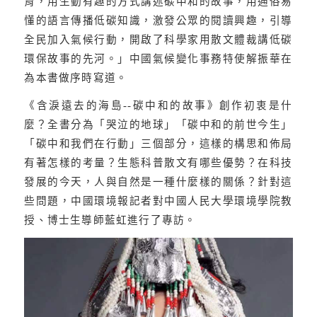
育，用生動有趣的方式講述碳中和的故事，用通俗易
懂的語言傳播低碳知識，激發公眾的閱讀興趣，引導
全民加入氣候行動，開啟了科學家用散文體裁講低碳
環保故事的先河。」中國氣候變化事務特使解振華在
為本書做序時寫道。
《含淚遠去的海島
--
碳中和的故事》創作初衷是什
麼？全書分為「哭泣的地球」「碳中和的前世今生」
「碳中和我們在行動」三個部分，這樣的構思和佈局
有著怎樣的考量？生態科普散文有哪些優勢？在科技
發展的今天，人與自然是一種什麼樣的關係？針對這
些問題，中國環境報記者對中國人民大學環境學院教
授、博士生導師藍虹進行了專訪。