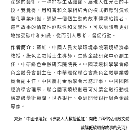
深邃的藝術，一種捕捉生活細節、展現人性光芒的手
段。我覺得，用科普和文學相結合的模式把應對氣候
變化專業知識，通過一個個生動的故事傳遞給讀者。
這些故事的情感性趣味性和文學性，可以讓讀者更好
地接受碳中和知識，從而引人思考，督促行動。
作者簡介
：藍虹，中國人民大學環境學院環境經濟學
教授，綠色金融博士生導師，生態金融研究中心副主
任，中研綠色金融研究院院長。中國環境科學學會綠
色金融分會副主任，中華環保聯合會綠色金融專業委
員會副主任，中國農村金融學會常務理事，中國國際
經濟學會理事，聯合國環境規劃署可持續金融行動機
構高級學術顧問，世界銀行、亞洲開發銀行綠色金融
專家。
來源：中國環境報
《專訪人大教授藍虹：開啟了科學家用散文體
-
裁講低碳環保故事的先河》