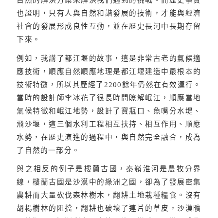
自然的解決方案來解決我們遇到的挑戰。而歷史事實
也證明，只有人與自然和諧發展的技術，才能與經濟
社會的發展形成良性互動，並在歷史長河中長期存留
下來。
例如，我講了都江堰的故事，這是非常古老的氣候適
應技術，順應自然順應地理是都江堰建造中最根本的
技術特徵，所以其歷經了
2200
餘年仍然在有效運行。
當時的設計師李冰花了很長時間瞭解岷江，順應當地
氣候特徵和岷江地勢，設計了寶瓶口、魚嘴分水堤、
飛沙堰，這三個水利工程相互扶持、相互作用、順應
水勢，在歷史演進的過程中，與自然完全融合，成為
了自然的一部分。
與之相反的例子是樓蘭古國，秦嶺淮河是農牧分界
線，樓蘭古國是沙漠中的綠洲之國，卻為了發展密集
農耕而大量砍伐森林樹木，翻耕土地栽種糧食。沒有
胡楊樹林的阻擋，翻耕也破壞了連片的草皮，沙漠曠