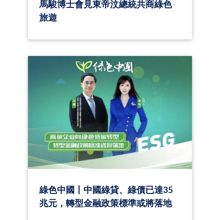
馬駿博士會見東帝汶總統共商綠色
旅遊
綠色中國丨中國綠貸、綠債已達35
兆元，轉型金融政策標準或將落地