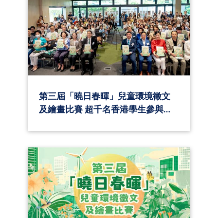
第三屆「曉日春暉」兒童環境徵文
及繪畫比賽 超千名香港學生參與，
鼓勵兒童投身環保行動、培養可持
續發展意識