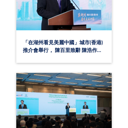
「在湖州看見美麗中國」城市(香港)
推介會舉行， 陳百里致辭 陳浩作城
市推介，方建明呂峰馬駿等出席