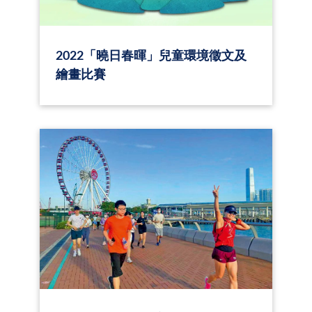
2022「曉日春暉」兒童環境徵文及
繪畫比賽