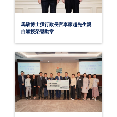
馬駿博士獲行政長官李家超先生親
自頒授榮譽勳章