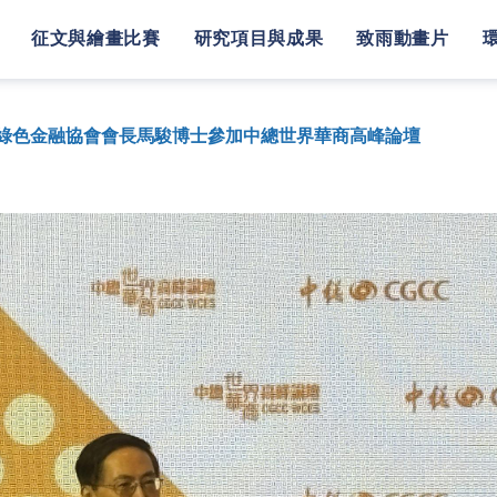
征文與繪畫比賽
研究項目與成果
致雨動畫片
綠色金融協會會長馬駿博士參加中總世界華商高峰論壇