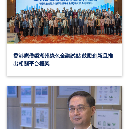
香港應借鑑湖州綠色金融試點 鼓勵創新且推
出相關平台框架