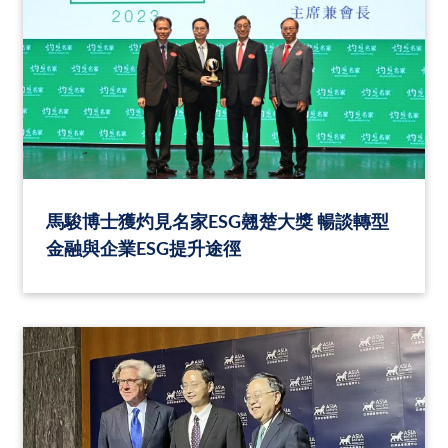
馬駿博士獲灼見名家ESG翹楚大獎 暢談轉型
金融與企業ESG提升途徑