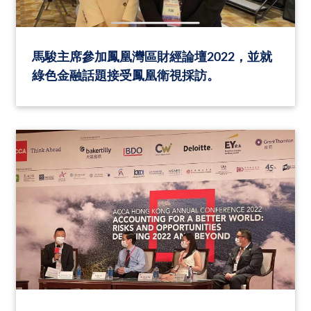
馬駿主席參加鳳凰灣區財經論壇2022，並就
綠色金融話題接受鳳凰衛視採訪。