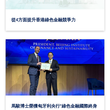
從4方面提升香港綠色金融競爭力
馬駿博士榮獲匈牙利央行“綠色金融國際終身