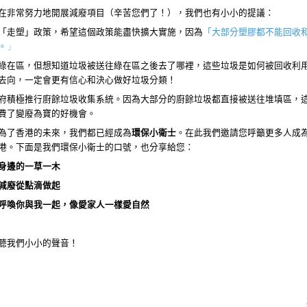
在非常努力地開展減廢項目（辛苦您們了！），我們也有小小的提議：
「走塑」政策，希望這個政策能盡快擴大實施，因為
「大部分塑膠都不能回收
。
」
綠在區，但想知道垃圾被送往綠在區之後去了哪裡，這些垃圾是如何被回收利
去向，一定會更有信心和決心做好垃圾分類！
府積極推行廚餘垃圾收集系統。因為大部分的廚餘垃圾都直接被送往
堆
填區，
費了變廢為寶的好機會。
為了香港的未來，我們都已經成為
環保小衛士
。在此我們邀請您呼籲更多人成
港。下面是我們環保小衛士的口號，也分享給您：
身邊的一草一木
減廢從點滴做起
呼喚你與我一起，像愛家人一樣愛自然
聽我們小小的聲音！