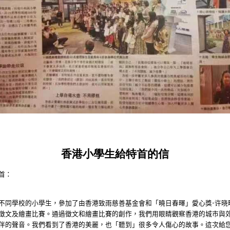
香港小學生給特首的信
首：
不同學校的小學生，參加了由香港致雨慈善基金會和「曉日春暉」愛心獎
-
许晓
徵文及繪畫比賽。通過徵文和繪畫比賽的創作，我們用眼睛觀察香港的城市與
伴的聲音。我們看到了香港的美麗，也「聽到」很多令人傷心的故事。這次給