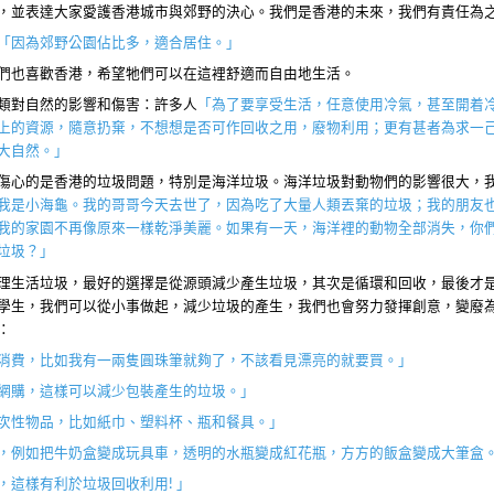
，並表達大家愛護香港城市與郊野的決心。我們是香港的未來，我們有責任為
「因為郊野公園佔比多，適合居住。」
們也喜歡香港，希望牠們可以在這裡舒適而自由地生活。
類對自然的影響和傷害：許多人
「為了要享受生活，任意使用冷氣，甚至開着
上的資源，隨意扔棄，不想想是否可作回收之用，廢物利用；更有甚者為求一
大自然。」
傷心的是香港的垃圾問題，特別是海洋垃圾。海洋垃圾對動物們的影響很大，
我是小海龜。我的哥哥今天去世了，因為吃了大量人類丟棄的垃圾；我的朋友
我的家園不再像原來一樣乾淨美麗。如果有一天，海洋裡的動物全部消失，你
垃圾？」
理生活垃圾，最好的選擇是從源頭減少產生垃圾，其次是循環和回收，最後才
學生，我們可以從小事做起，減少垃圾的產生，我們也會努力發揮創意，變廢
：
消費，比如我有一兩隻圓珠筆就夠了，不該看見漂亮的就要買。」
網購，這樣可以減少包裝產生的垃圾。」
次性物品，比如紙巾、塑料杯、瓶和餐具。」
，例如把牛奶盒變成玩具車，透明的水瓶變成紅花瓶，方方的飯盒變成大筆盒
，這樣有利於垃圾回收利用
!
」