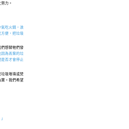
之努力。
冷氣吃火鍋，浪
己方便，把垃圾
我們想替牠們發
也因為丟棄的垃
們是否才會停止
是垃圾堆填或焚
為寶。我們希望
。」