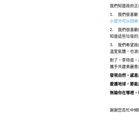
我們知道政府正
1.
我們很喜歡
小部分可以回收
2.
我們很喜歡
知道這些垃圾的
3.
我們希望政
溫室氣體，也浪
對了，李特首，
攜手共建美麗香
發現自然，感恩
愛護地球，節能
無論你在哪裡，
謝謝您百忙中傾