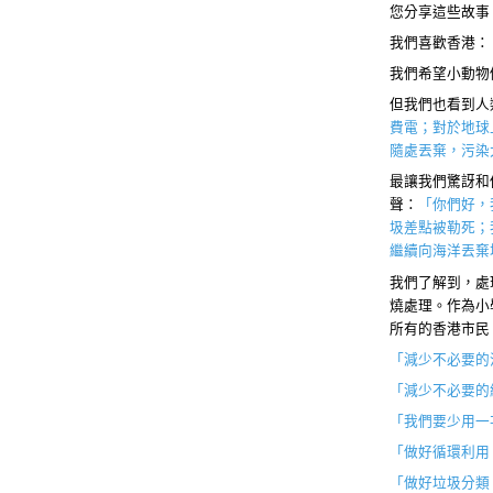
您分享這些故事
我們喜歡香港：
我們希望小動物
但我們也看到人
費電；對於地球
隨處丟棄，污染
最讓我們驚訝和
聲：
「你們好，
圾差點被勒死；
繼續向海洋丟棄
我們了解到，處
燒處理。作為小
所有的香港市民
「減少不必要的
「減少不必要的
「我們要少用一
「做好循環利用
「做好垃圾分類