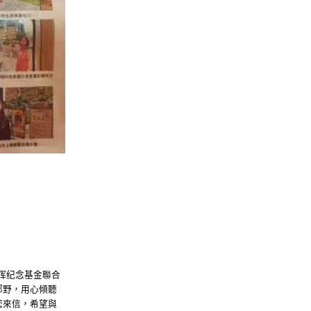
晖纪念基金聯合
郊野，用心傾聽
您來信，希望與