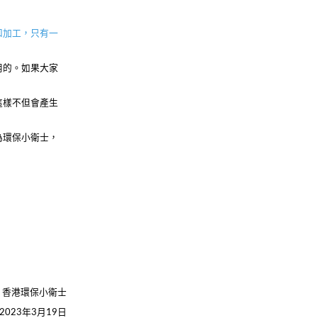
和加工，只有一
用的。如果大家
這樣不但會產生
為環保小衛士，
香港環保小衛士
2023
年
3
月
19
日