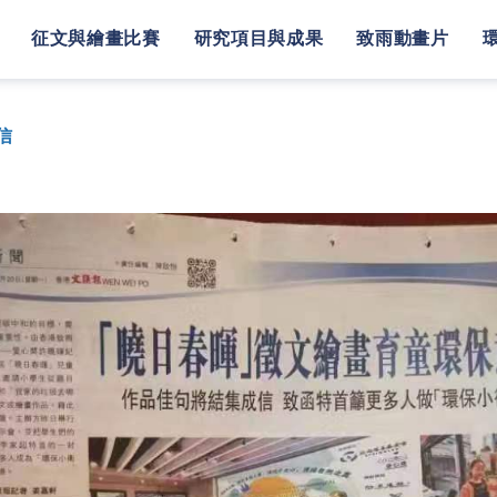
征文與繪畫比賽
研究項目與成果
致雨動畫片
信