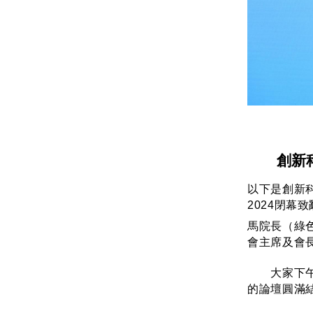
創新
以下是創新
2024閉幕
馬院長（綠
會主席及會
大家下午好
的論壇圓滿