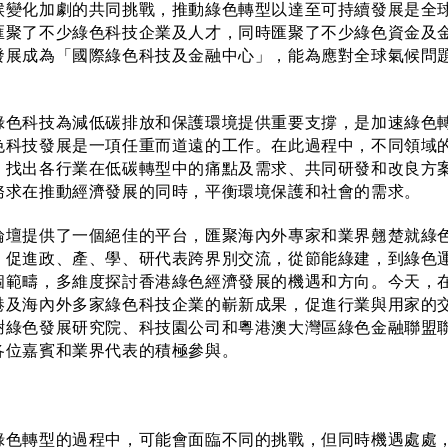
化加劇的共同挑戰，推動綠色轉型以達至可持續發展是全
匯聚了不少綠色科技企業及人才，同時匯聚了不少綠色資金及
發展成為「國際綠色科技及金融中心」，能為應對全球氣候問
科技為減低碳排放和保護環境提供重要支撐，是加速綠色
色科技發展是一項任重而道遠的工作。在此過程中，不同領域
，找出各行業在低碳轉型中的痛點及需求、共同研發和改良方
務求在推動經濟發展的同時，平衡環境保護和社會的需求。
提供了一個絕佳的平台，匯聚海內外專家和業界翹楚就綠
，促進政、產、學、研代表跨界別交流，從節能綠建，到綠色
個範疇，多維度探討香港綠色經濟發展的機遇和方向。今天，
港及海內外多家綠色科技企業的嶄新成果，促進行業與用家的
謝綠色發展研究院、科技園公司和粵港澳大灣區綠色金融聯盟
各位嘉賓和業界代表的積極參與。
轉型的過程中，可能會面臨不同的挑戰，但同時機遇處處