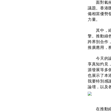
面對氣候變
議題。香港
備相當優勢
力量。
其中，綠色
擎。推動綠
跨界別合作
推廣應用，
今天的論壇
享真知灼見
源發展等多
也展示了本
我要特別感
論壇，以及
在推動綠色