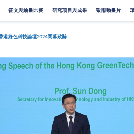
征文與繪畫比賽
研究項目與成果
致雨動畫片
港綠色科技論壇2024閉幕致辭