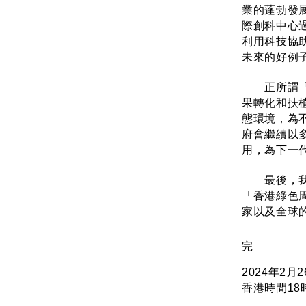
業的蓬勃發
際創科中心
利用科技協
未來的好例
正所謂「築
果轉化和扶
態環境，為
府會繼續以
用，為下一
最後，我再
「香港綠色
家以及全球
完
2024年2月
香港時間18