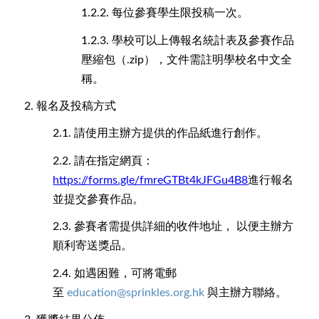
1.2.2.
每位參賽學生限投稿一次。
1.2.3.
學校可以上傳報名統計表及參賽作品
壓縮包（.zip），文件需註明學校名中文全
稱。
2.
報名及投稿方式
2.1.
請使用主辦方提供的作品紙進行創作。
2.2.
請在指定網頁：
https://forms.gle/fmreGTBt4kJFGu4B8
進行報名
並提交參賽作品。
2.3.
參賽者需提供詳細的收件地址， 以便主辦方
順利寄送獎品。
2.4.
如遇困難，可將電郵
至
education@sprinkles.org.hk
與主辦方聯絡。