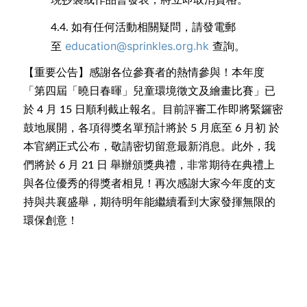
現抄襲或作品曾發表，將立即取消資格。
有任何活動相關疑問，請發電郵
4.4.
如
至
education@sprinkles.org.hk
查詢
。
【重要公告】感謝各位參賽者的熱情參與！本年度
「第四屆「曉日春暉」兒童環境徵文及繪畫比賽」已
於 4 月 15 日順利截止報名。目前評審工作即將緊鑼密
鼓地展開，各項得獎名單預計將於 5 月底至 6 月初 於
本官網正式公布，敬請密切留意最新消息。此外，我
們將於 6 月 21 日 舉辦頒獎典禮，非常期待在典禮上
與各位優秀的得獎者相見！再次感謝大家今年度的支
持與共襄盛舉，期待明年能繼續看到大家發揮無限的
環保創意！