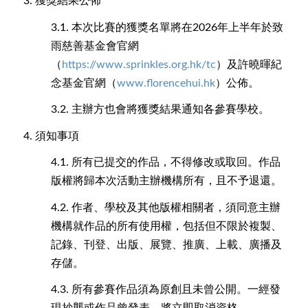
3.
獲獎結果公佈
3.1.
本次比賽的獲獎名單將在2026年上半年於致
雨慈善基金會官網
（
https://www.sprinkles.org.hk/tc
）及許曉暉紀
念基金官網（
www.florencehui.hk
）公佈。
3.2.
主辦方也會將獲獎結果通知各參賽學校。
4.
須知事項
4.1.
所有已提交的作品，不得修改或取回。作品
版權將歸本次活動主辦機構所有，且不予退還。
4.2.
作者、學校及其他版權相關者，須同意主辦
機構就作品的所有使用權，包括但不限於複製、
記錄、刊登、出版、展覽、推廣、上載、廣播及
存儲。
4.3.
所有參賽作品須為原創且未曾公開。一經發