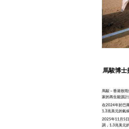
馬駿博士
馬駿－香港致雨
家的再生能源計
在2024年於
1.3兆美元的
2025年11
調，1.3兆美