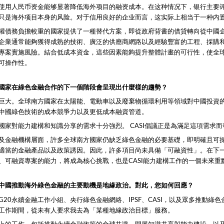
，使用人民币资金能够显著降低海外项目的融资成本。在这种情况下，银行主要
只是海外项目本身的风险。对于信用良好的企业而言，这实际上相当于一种内
權債務負擔較重的國家提供了一種替代方案，即從政府背書的借貸轉向從中國
企業通常能夠獲得成熟的技術、廣泛的供應商網路以及經驗豐富的工程、採購
專案實施風險。結合低成本資金，這些因素能夠提升整體計畫的可行性，使全
可操作性。
國家在綠色金融合作的下一個階段會呈現出什麼樣的趨勢？
巨大。全球南方國家在太陽能、電動車以及廢棄物循環利用等領域對中國投資
中國綠色技術的成本競爭力以及更低成本融資管道。
國家對能力建構和知識分享的需求十分強烈。 CASI倡議正是為滿足這項需求而
及金融機構層面，許多全球南方國家仍缺乏綠色金融的必要基礎，即明確且可
適當的金融產品以及政策誘因。因此，許多項目尚未具備「可融資性」。在下
、可融資專案的能力，將成為核心挑戰，也是CASI能力建構工作的一個未來重
中國推動海外綠色金融的主要動機是地緣政治。對此，您如何回應？
G20永續金融工作小組、央行綠色金融網絡、IPSF、CASI，以及眾多推動綠
工作期間，從未有人要求我去為「某種地緣政治目標」服務。