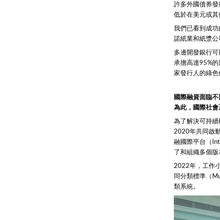
許多外國債券發
低於在美元或其
我們已看到成功
諾紙業和紙漿公司
多邊開發銀行可
承擔高達95%
家發行人的綠色
國際融資面臨不
為此，國際社會
為了解決可持續
2020年共同啟動
融國際平台（Inter
了和組織多個版
2022年，工
同分類標準（Mult
類系統。