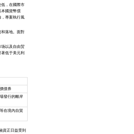
較低，在國際市
以本國貨幣償
驗，專案執行風
資和落地。面對
市场以及自由贸
显著低于美元利
價債券
場發行的離岸
等在境內自貿
融資正日益受到