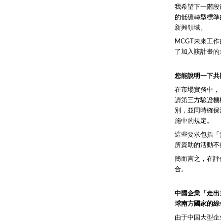
我希望下一階段
的低碳轉型標準
新興領域。
MCGT未來工
了加入該計畫的
您能說明一下共
在市場實務中，
請第三方驗證機
別，並同時確保
施中的規定。
這些要求包括「
所資助的活動不
簡而言之，在評
合。
中國企業「走出
球南方國家的綠
由于中国大型企