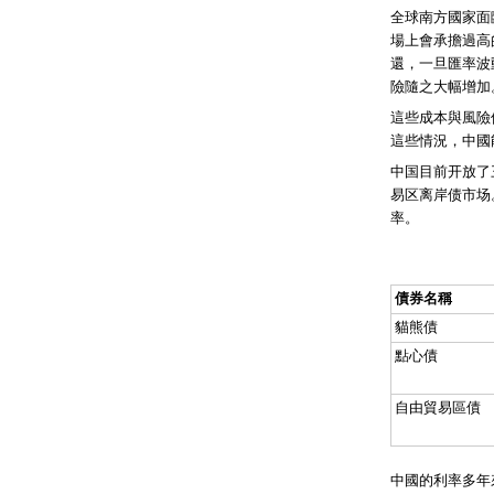
全球南方國家面
場上會承擔過高
還，一旦匯率波
險隨之大幅增加
這些成本與風險
這些情況，中國
中国目前开放了
易区离岸债市场
率。
債券名稱
貓熊債
點心債
自由貿易區債
中國的利率多年