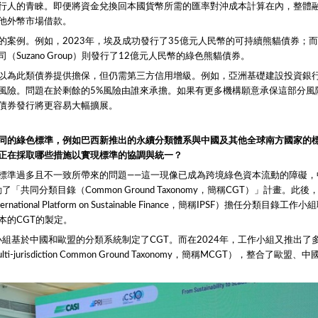
行人的青睞。即便將資金兌換回本國貨幣所需的匯率對沖成本計算在內，整體
他外幣市場借款。
的案例。例如，2023年，埃及成功發行了35億元人民幣的可持續熊貓債券；
（Suzano Group）則發行了12億元人民幣的綠色熊貓債券。
以為此類債券提供擔保，但仍需第三方信用增級。例如，亞洲基礎建設投資銀
的風險。問題在於剩餘的5%風險由誰來承擔。如果有更多機構願意承保這部分風
債券發行將更容易大幅擴展。
同的綠色標準，例如巴西新推出的永續分類體系與中國及其他全球南方國家的
正在採取哪些措施以實現標準的協調與統一？
標準過多且不一致所帶來的問題——這一現像已成為跨境綠色資本流動的障礙，
了「共同分類目錄（Common Ground Taxonomy，簡稱CGT）」計畫。此
national Platform on Sustainable Finance，簡稱IPSF）擔任分類目錄
本的CGT的製定。
作小組基於中國和歐盟的分類系統制定了CGT。而在2024年，工作小組又推出了
i-jurisdiction Common Ground Taxonomy，簡稱MCGT），整合了歐