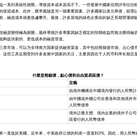
臨一系列系統性挑戰，導致資本成本居高不下。一些發展中國家信用評等往往
的借貸成本。此外，匯率風險是另一個重要因素。許多國家以美元舉債，卻需
動，融資成本就會急遽攀升。最後，許多當地的綠色企業由於缺乏長期營運經
。
使融資變得極為困難，最終導致許多專案因缺乏穩定的預期收益而無法獲得融
能夠提供新的、更低成本的融資管道。
三类市场，可以为全球南方国家提供融资渠道，其中包括熊猫债市场、点心债
。这些工具近期受到许多发展中国家的关注，主要原因在于人民币利率长期且
什麼是熊貓債，點心債和自由貿易區債？
定義
由境外機構在中國境內發行的人民幣計
由中國或外國公司在香港和其他境外市
人民幣債券
境外註冊主體、境內企業的境外子公司
區發行的人民幣債券
來一直低於美國。近年來，中美政府公債的利差一度達到3%。因此，用人民幣