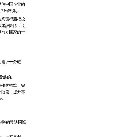
评估中国企业的
置担保机制。
企業獲得股權投
和建設團隊，這
球南方國家的一
的需求十分旺
發起的。
操作的標準、完
一階段，提升專
點。
色金融的雙邊國際