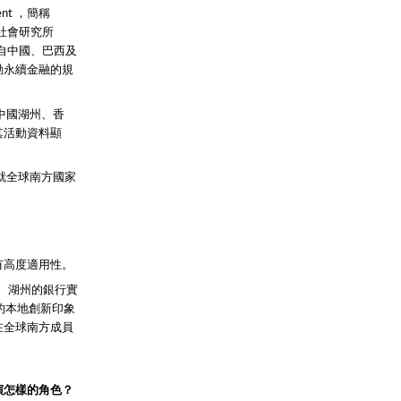
ment ，簡稱
候與社會研究所
。來自中國、巴西及
動永續金融的規
在中國湖州、香
其活動資料顯
就全球南方國家
有高度適用性。
近。湖州的銀行實
的本地創新印象
在全球南方成員
演怎樣的角色？