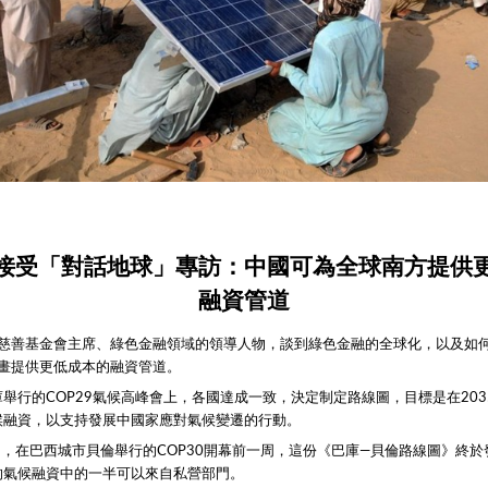
接受「對話地球」專訪：中國可為全球南方提供
融資管道
慈善基金會主席、綠色金融領域的領導人物，談到綠色金融的全球化，以及如
畫提供更低成本的融資管道。
巴庫舉行的COP29氣候高峰會上，各國達成一致，決定制定路線圖，目標是在20
氣候融資，以支持發展中國家應對氣候變遷的行動。
月5日，在巴西城市貝倫舉行的COP30開幕前一周，這份《巴庫—貝倫路線圖》終
元的氣候融資中的一半可以來自私營部門。