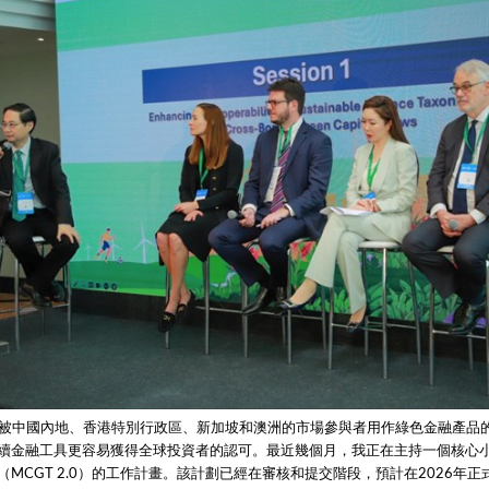
T已被中國內地、香港特別行政區、新加坡和澳洲的市場參與者用作綠色金融產品
續金融工具更容易獲得全球投資者的認可。最近幾個月，我正在主持一個核心
（MCGT 2.0）的工作計畫。該計劃已經在審核和提交階段，預計在2026年正