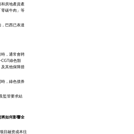
築和房地產資產
「零碳牛肉」等
如，巴西已表達
者時，通常會聘
CGT綠色類
》及其他保障措
同時，綠色債券
則及監管要求結
資將如何影響全
的项目融资成本往