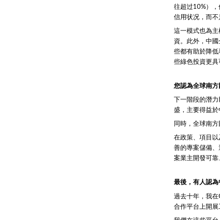
往超过10%）
信用状况，而不
這一模式也為主
資。此外，中國
些都有助於降低
些綠色投資更具
您認為全球南方
下一階段的潛力
盛，主要得益於
同時，全球南方
在政策、項目以
善的專案儲備、
案業主開發可靠
最後，有人認為
過去十年，我在
合作平台上開展