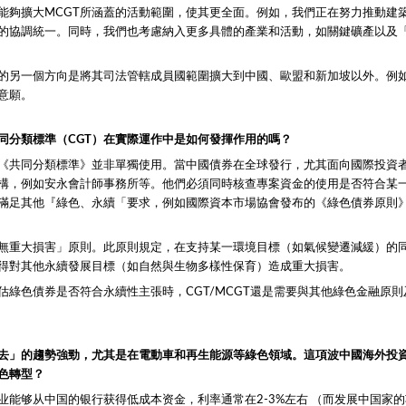
能夠擴大MCGT所涵蓋的活動範圍，使其更全面。例如，我們正在努力推動建
的協調統一。同時，我們也考慮納入更多具體的產業和活動，如關鍵礦產以及
作的另一個方向是將其司法管轄成員國範圍擴大到中國、歐盟和新加坡以外。例
意願。
同分類標準（CGT）在實際運作中是如何發揮作用的嗎？
《共同分類標準》並非單獨使用。當中國債券在全球發行，尤其面向國際投資
構，例如安永會計師事務所等。他們必須同時核查專案資金的使用是否符合某一
滿足其他『綠色、永續「要求，例如國際資本市場協會發布的《綠色債券原則
無重大損害」原則。此原則規定，在支持某一環境目標（如氣候變遷減緩）的
得對其他永續發展目標（如自然與生物多樣性保育）造成重大損害。
估綠色債券是否符合永續性主張時，CGT/MCGT還是需要與其他綠色金融原
去」的趨勢強勁，尤其是在電動車和再生能源等綠色領域。這項波中國海外投
色轉型？
业能够从中国的银行获得低成本资金，利率通常在2-3%左右 （而发展中国家