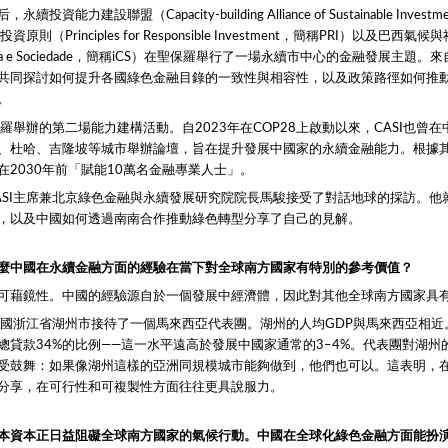
投資能力建設聯盟（Capacity-building Alliance of Sustainable Invest
資原則（Principles for Responsible Investment，簡稱PRI）以及巴西氣
o Clima e Sociedade，簡稱iCS）在聖保羅舉行了一場永續市中心的金融發展主題
共同探討如何提升各國綠色金融目錄的一致性與相容性，以及政策路徑如何推
。
保羅舉辦的第二場能力建構活動。自2023年在COP28上啟動以來，CASI也曾
、杜哈、吉隆坡等城市舉辦論壇，旨在提升發展中國家的永續金融能力。根據
在2030年前「賦能10萬名金融專業人士」。
ASI主席兼北京綠色金融與永續發展研究院院長馬駿接受了對話地球的採訪。他
，以及中國如何透過南南合作推動綠色轉型分享了自己的見解。
麼中國在永續金融方面的經驗在當下對全球南方國家有特別的參考價值？
可藉鏡性。中國的經驗源自於一個發展中經濟體，因此對其他全球南方國家具
在中國浙江省湖州市接待了一個馬來西亞代表團。湖州的人均GDP與馬來西亞相
總貸款34%的比例——這一水平遠高於發展中國家通常的3–4%。代表團對湖州
受鼓舞：如果像湖州這樣的亞洲同規模城市能夠做到，他們也可以。這表明，
分享，在可行性和可複製性方面往往更具說服力。
本資本正日益阻礙全球南方國家的氣候行動。中國在全球化綠色金融方面能扮