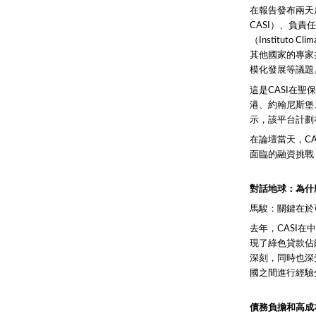
在報告發布兩天后，永續
CASI）、負責任投
（Institut
其他國家的專家
模化發展等議題
這是CASI在聖
港、約翰尼斯堡
示，該平台計劃
在論壇當天，C
面臨的融資挑戰
對話地球：為什
馬駿：關鍵在於
去年，CASI
現了綠色貸款佔
深刻，同時也深
國之間進行經驗
債務負擔和高成