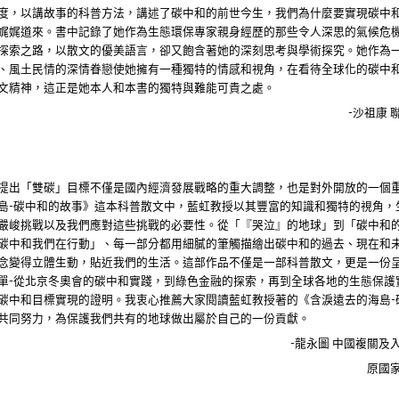
度，以講故事的科普方法，講述了碳中和的前世今生，我們為什麼要實現碳中
娓娓道來。書中記錄了她作為生態環保專家親身經歷的那些令人深思的氣候危
探索之路，以散文的優美語言，卻又飽含著她的深刻思考與學術探究。她作為
、風土民情的深情眷戀使她擁有一種獨特的情感和視角，在看待全球化的碳中
文精神，這正是她本人和本書的獨特與難能可貴之處。
沙祖康
-
提出「雙碳」目標不僅是國內經濟發展戰略的重大調整，也是對外開放的一個
島
碳中和的故事》這本科普散文中，藍虹教授以其豐富的知識和獨特的視角，
-
嚴峻挑戰以及我們應對這些挑戰的必要性。從「『哭泣』的地球」到「碳中和
碳中和我們在行動」、每一部分都用細膩的筆觸描繪出碳中和的過去、現在和
念變得立體生動，貼近我們的生活。這部作品不僅是一部科普散文，更是一份
單
從北京冬奧會的碳中和實踐，到綠色金融的探索，再到全球各地的生態保護
-
碳中和目標實現的證明。我衷心推薦大家閱讀藍虹教授著的《含淚遠去的海島
-
共同努力，為保護我們共有的地球做出屬於自己的一份貢獻。
龍永圖
中國複關及
-
原國