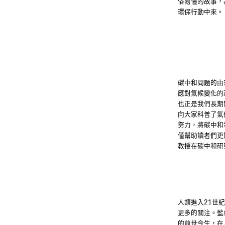
俗易懂的故事，
環保行動中來。
碳中和問題的由
應對氣候變化的
也正是我們長期
向大家科普了氣
努力，將碳中和
僅幫助讀者們更
教授在碳中和研
人類進入
世
21
更多的關注。藍
的前世今生，在