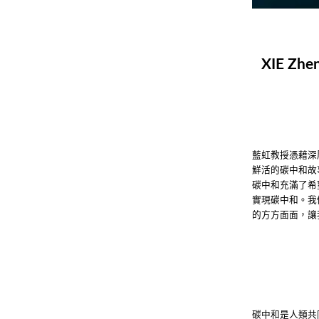
XIE Zhen
藍虹教授憑藉深
鮮活的碳中和故
碳中和充滿了希
實現碳中和。我
的方方面面，讓
碳中和是人類共