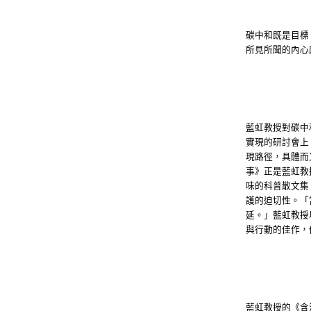
碳中和既是目標
所見所聞的內心
藍虹教授對碳中
實現的研討會上
現路徑，具體而
事》正是藍虹教
味的科普散文集
護的迫切性。「
延。」藍虹教授
與行動的佳作，
藍虹教授的《含