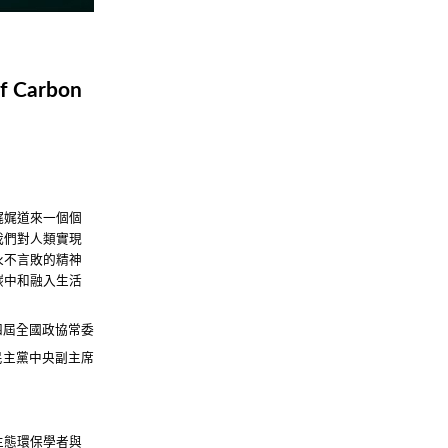
of Carbon
娓娓道來一個個
我們對人類實現
永不言敗的精神
碳中和融入生活
四屆全國政協常委
民主黨中央副主席
生態環保學者與