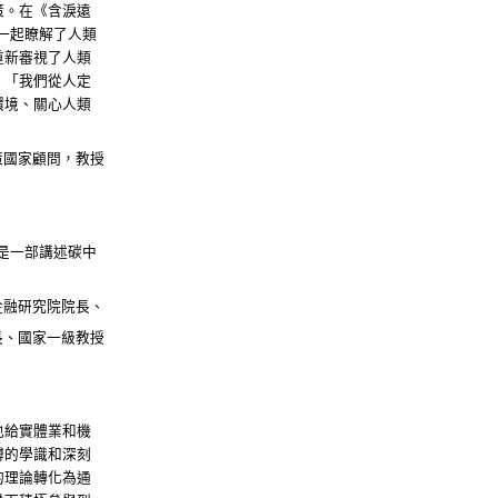
策。在《含淚遠
一起瞭解了人類
重新審視了人類
，「我們從人定
環境、關心人類
策國家顧問，教授
是一部講述碳中
金融研究院院長、
長、國家一級教授
也給實體業和機
博的學識和深刻
的理論轉化為通