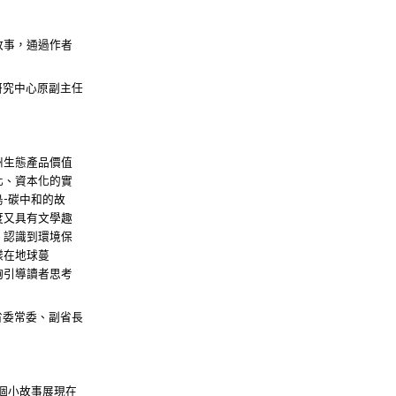
故事，通過作者
研究中心原副主任
州生態產品價值
化、資本化的實
島
碳中和的故
-
度又具有文學趣
，認識到環境保
樣在地球蔓
夠引導讀者思考
省委常委、副省長
個小故事展現在