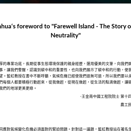
hua‘s foreword to "Farewell Island - The Story 
Neutrality"
厚的專業功底，長期從事生態環境保護的親身經歷，運用優美的文筆，向我們
事，讓我們警醒，認識到碳中和的重要性，也向我們展示了碳中和的行動，使
望。藍虹教授在書中不斷呼籲，氣候危機已經使我們退無可退，所以我們要以
們每個人都要積極行動起來，從我做起，從現在做起，從生活的點滴做起，讓
我們的地球更美更綠。
王金南
中國工程院院士
第十
-
農工
同應對氣候變化危機必須面對的緊迫問題。針對這一議題，藍虹教授站在著名