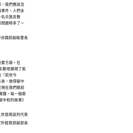
和，我們應該怎
機事件、人們永
一名佘族女教
和問題時多了一
聯合國前副秘書長
重要方面。在
生動地展現了氣
的『前世今
未來，使得碳中
呈現在我們眼前
實踐，每一個案
碳中和的故事》
入世首席談判代表
家外經貿部副部長