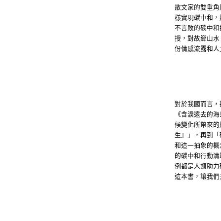
散文家的雙重角
樣實現碳中和，
不言敗的碳中和
授，對故鄉山水
份情感流露和人
對於我國而言，
《含淚遠去的海
候變化所帶來的
生』」，再到「
和這一抽象的概
的碳中和行動清
例都是人類助力
這本書，讓我們