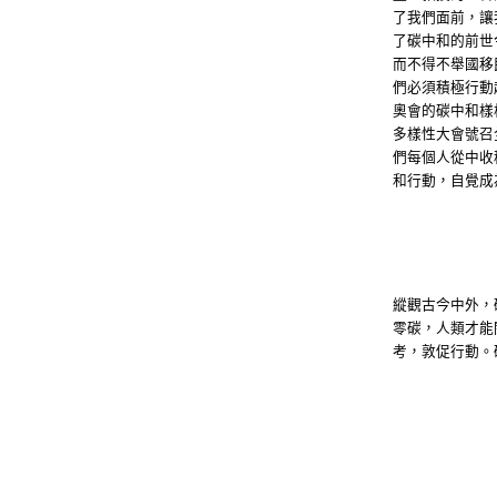
了我們面前，讓
了碳中和的前世
而不得不舉國移
們必須積極行動
奧會的碳中和樣
多樣性大會號召
們每個人從中收
和行動，自覺成
縱觀古今中外，
零碳，人類才能
考，敦促行動。