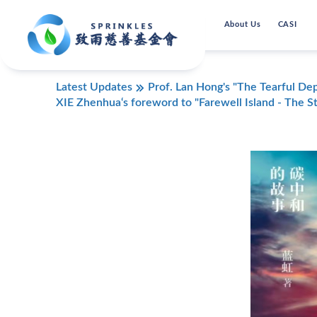
About Us
CASI
Latest Updates
Prof. Lan Hong's "The Tearful Dep
XIE Zhenhua‘s foreword to "Farewell Island - The St