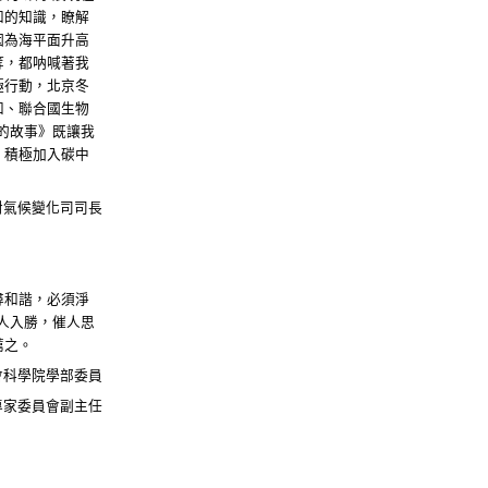
和的知識，瞭解
因為海平面升高
等，都呐喊著我
極行動，北京冬
和、聯合國生物
的故事》既讓我
，積極加入碳中
對氣候變化司司長
尋和諧，必須淨
人入勝，催人思
薦之。
會科學院學部委員
專家委員會副主任