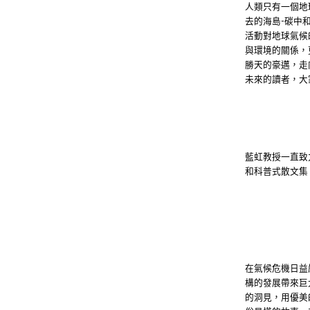
人類只有一個地
去的海島
碳中
-
活動對地球氣候
與環境的關係，
勝天的豪邁，走
未來的讀者，大
藍虹教授一直致
和科普式散文集。
在氣候危機日益
構的發展帶來巨
的洞見，用優美