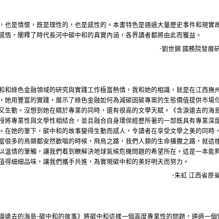
，也是情懷，既是理性的，也是感性的。本書特色是通過大量歷史事件和現實
感悟，闡釋了時代長河中碳中和的真實內涵，各界讀者都將由此而獲益。
劉世錦
國務院發展
-
和和綠色金融領域的研究與實踐工作極富熱情，我和她的相識，就是在江西撫
，她用豐富的實踐，展示了綠色金融如何為減碳固碳專案的生態價值提供市場
又生動。沒想到她在精於專業的同時，還有很高的文學天賦。《含淚遠去的海
授將專業性與文學性相結合，並且融合自身環保經歷所著的一部既具有專業深
。在她的筆下，碳中和的故事變得生動而感人，令讀者在享受文學之美的同時
當很多的鳥類都安然歡唱的時候，飛鳥之路，我們人類的生命播撒之路，就這
以溫情的筆觸，讓我們看到瞭解決地球氣候危機問題的希望所在。這是一本能
值得細細品味，讓我們攜手共進，為實現碳中和的美好明天而努力。
朱虹
江西省原
-
淚遠去的海島
碳中和的故事》將碳中和這樣一個高度專業性的問題，通過一個
-