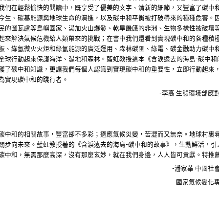
我們在輕鬆愉快的閱讀中，既享受了優美的文字、清新的細節，又豐富了碳中
今生、碳基能源與地球生命的演進，以及碳中和平衡被打破帶來的種種危害。
民的圖瓦盧等島嶼國家、湯加火山爆發、乾旱饑餓的非洲、生物多樣性被破壞
起來解決氣候危機給人類帶來的挑戰；在書中我們還看到實現碳中和的各種積
板、綠氫微火火炬和綠氫能源的廣泛運用、森林碳匯、綠電、碳金融助力碳中
全球行動起來保護海洋、濕地和森林。藍虹教授這本《含淚遠去的海島
碳中和
-
穫了碳中和知識，更讓我們每個人認識到實現碳中和的重要性，立即行動起來
為實現碳中和的踐行者。
李高
生態環境部應
-
碳中和的相關故事，豐富卻不多彩；適應氣候災變，苦澀而又無奈。地球村裏
闊步向未來。藍虹教授著的《含淚遠去的海島
碳中和的故事》，生動鮮活，引
-
碳中和，無需那麼高深，沒有那麼玄妙，就在我們身邊，人人皆可貢獻。特推
潘家華 中國社
-
國家氣候變化