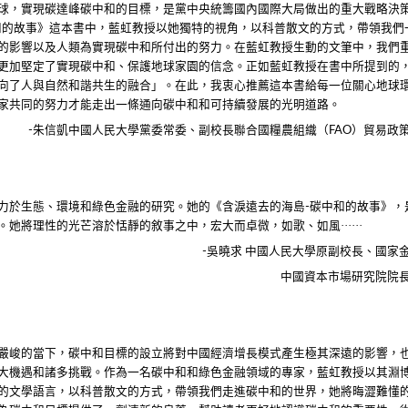
球，實現碳達峰碳中和的目標，是黨中央統籌國內國際大局做出的重大戰略決
和的故事》這本書中，藍虹教授以她獨特的視角，以科普散文的方式，帶領我們
的影響以及人類為實現碳中和所付出的努力。在藍虹教授生動的文筆中，我們
更加堅定了實現碳中和、保護地球家園的信念。正如藍虹教授在書中所提到的
向了人與自然和諧共生的融合」。在此，我衷心推薦這本書給每一位關心地球
家共同的努力才能走出一條通向碳中和和可持續發展的光明道路。
朱信凱中國人民大學黨委常委、副校長聯合國糧農組織（
）貿易政
-
FAO
力於生態、環境和綠色金融的研究。她的《含淚遠去的海島
碳中和的故事》，
-
她將理性的光芒溶於恬靜的敘事之中，宏大而卓微，如歌、如風······
吳曉求
中國人民大學原副校長、國家
-
中國資本市場研究院院
嚴峻的當下，碳中和目標的設立將對中國經濟增長模式產生極其深遠的影響，
大機遇和諸多挑戰。作為一名碳中和和綠色金融領域的專家，藍虹教授以其淵
的文學語言，以科普散文的方式，帶領我們走進碳中和的世界，她將晦澀難懂