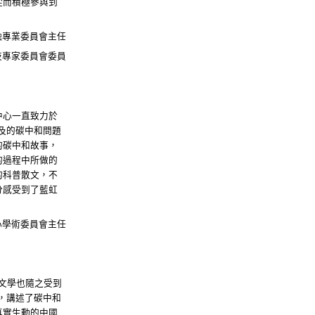
從而積極參與到
融專業委員會主任
技專家委員會委員
中心一直致力於
及的碳中和問題
的碳中和故事，
的過程中所做的
的科普散文，不
分感受到了藍虹
。
心學術委員會主任
文學也隨之受到
，講述了碳中和
真實生動的中國