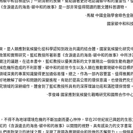
為碳中和目標提供了一劑清新的良藥，幫助讀者更好地認識碳中和的重要性，
《含淚遠去的海島
碳中和的故事》是一部非常值得閱讀的散文體科普讀物。
-
馬駿
中國金融學會綠色金
-
國家碳中和科
來，是人類應對氣候變化從科學認知到政治共識的結合體。國家氣候變化研究
政策和實際研究。藍虹教授所著新書《含淚遠去的海島
碳中和的故事》中所涉
-
關注的議題。在這本書中，藍虹教授以優美清新的文字展現出一個個生動有趣
候危機所造成的不利影響、碳中和的前世今生以及人類在推動實現碳中和目標
領域深奧的專業知識變得更加通俗易懂。總之，作為一部內容豐富、值得推薦
好地瞭解了碳中和問題的演變進程，有助於提高公眾的環保意識，也使我們充
究領域的深耕細作，體會到了藍虹教授所具有的深厚理論功底和滿腔環保情懷
李俊峰
國家應對氣候變化戰略研究和國際合作中
-
紀，不得不為地球環境危機的不斷加劇而憂心忡忡，早在
世紀就已興起的生態
20
虹的《含淚遠去的海島
碳中和的故事》以開闊的視野、具有感染力的文字書寫
-
人們面對哭泣的地球之際，呈現了我國為實現碳中和所做的不懈努力。一個個