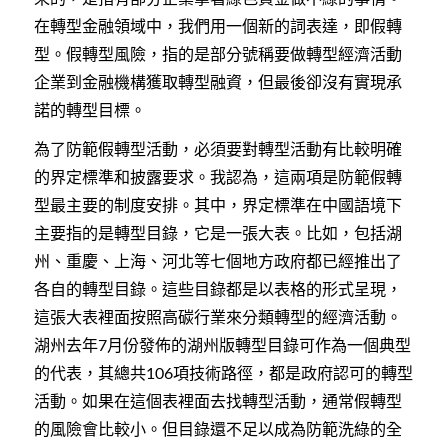
在轉型金融領域中，我們用一個新的詞表達，即假轉
型。假轉型風險，指的是部分號稱要做轉型經濟活動
企業到金融機構獲取轉型融資，但最後卻沒有實現承
諾的轉型目標。
為了防範假轉型活動，必須要對轉型活動有比較明確
的界定標準和披露要求。我認為，這兩項是防範假轉
型最主要的制度安排。其中，界定標準在中國語境下
主要指的是轉型目錄，它是一張大表。比如，包括湖
州、重慶、上海、河北等七個地方政府都已經推出了
各自的轉型目錄。這些目錄都是以表格的形式呈現，
這張大表裡面按照高碳行業來分類轉型的經濟活動。
湖州去年
月份發佈的湖州版轉型目錄可作為一個典型
7
的代表，其總共
項技術路徑，都是政府認可的轉型
106
活動。如果在這個表裡面去找轉型活動，通常假轉型
的風險會比較小。但目錄還不足以成為防範洗綠的全