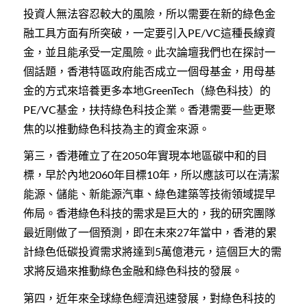
投資人無法容忍較大的風險，所以需要在新的綠色金
融工具方面有所突破，一定要引入
這種長線資
PE/VC
金，並且能承受一定風險。此次論壇我們也在探討一
個話題，香港特區政府能否成立一個母基金，用母基
金的方式來培養更多本地
（綠色科技）的
GreenTech
基金，扶持綠色科技企業。香港需要一些更聚
PE/VC
焦的以推動綠色科技為主的資金來源。
第三，香港確立了在
年實現本地區碳中和的目
2050
標，早於內地
年目標
年，所以應該可以在清潔
2060
10
能源、儲能、新能源汽車、綠色建築等技術領域提早
佈局。香港綠色科技的需求是巨大的，我的研究團隊
最近剛做了一個預測，即在未來
年當中，香港的累
27
計綠色低碳投資需求將達到
萬億港元，這個巨大的需
5
求將反過來推動綠色金融和綠色科技的發展。
第四，近年來全球綠色經濟迅速發展，對綠色科技的