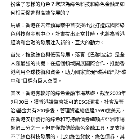
扮演了怎樣的角色？您認為綠色科技和綠色金融是如
何相互促進與高速發展的？
馬駿：香港在去年預算案中首次提出要打造成國際綠
色科技與金融中心，計畫提出正當其時，也將為香港
經濟和金融的發展注入新的、巨大的動力。
首先，推動綠色與低碳發展，落實《巴黎協定》是全
人類最強的共識，在這個領域開展國際合作、推動香
港利用全球技術和資金，助力國家實現“碳達峰”與“碳
中和”目標有巨大空間。
其次，香港有較好的綠色金融市場基礎，截至
年
2023
月
日，獲香港證監會認可的
環境、社會及管
9
30
ESG(
治
基金共有
多隻，管理資產總值達
億美元，
)
200
1590
在香港安排發行的綠色和可持續債券總額占亞洲市場
超過三分之一。但是僅靠傳統綠色金融工具，是支持
不了綠色科技發展的，比如綠色貸款、綠色債券，其