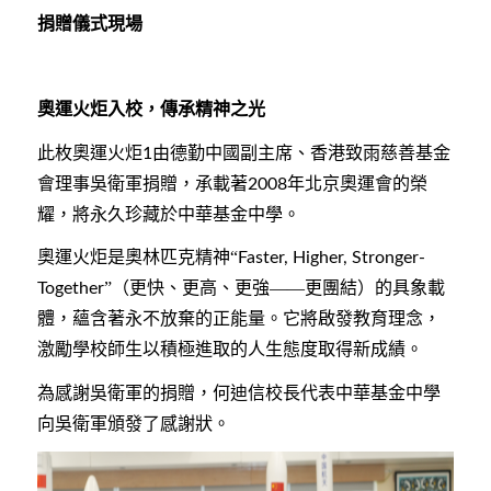
捐贈儀式現場
奧運火炬入校，傳承精神之光
此枚奧運火炬
由德勤中國副主席、香港致雨慈善基金
1
會理事吳衛軍捐贈，承載著
年北京奧運會的榮
2008
耀，將永久珍藏於中華基金中學。
奧運火炬是奧林匹克精神“
Faster, Higher, Stronger-
”（更快、更高、更強——更團結）的具象載
Together
體，蘊含著永不放棄的正能量。它將啟發教育理念，
激勵學校師生以積極進取的人生態度取得新成績。
為感謝吳衛軍的捐贈，何迪信校長代表中華基金中學
向吳衛軍頒發了感謝狀。