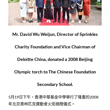
Mr. David Wu Weijun, Director of Sprinkles
Charity Foundation and Vice Chairman of
Deloitte China, donated a 2008 Beijing
Olympic torch to The Chinese Foundation
Secondary School.
月
日下午，香港中華基金中學舉行了隆重的
5
19
2008
年北京奧林匹克運動會火炬捐贈儀式。