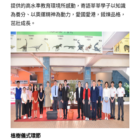
提供的高水準教育環境所感動，寄語莘莘學子以知識
為養分、以奧運精神為動力，愛國愛港，錘煉品格，
茁壯成長。
植樹儀式環節