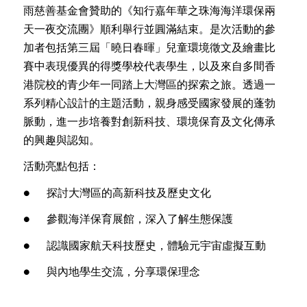
雨慈善基金會贊助的《知行嘉年華之珠海海洋環保兩
天一夜交流團》順利舉行並圓滿結束。是次活動的參
加者包括第三屆「曉日春暉」兒童環境徵文及繪畫比
賽中表現優異的得獎學校代表學生，以及來自多間香
港院校的青少年一同踏上大灣區的探索之旅。透過一
系列精心設計的主題活動，親身感受國家發展的蓬勃
脈動，進一步培養對創新科技、環境保育及文化傳承
的興趣與認知。
活動亮點包括：
● 探討大灣區的高新科技及歷史文化
● 參觀海洋保育展館，深入了解生態保護
● 認識國家航天科技歷史，體驗元宇宙虛擬互動
● 與內地學生交流，分享環保理念