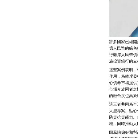
許多國家已經開
億人民幣的綠色
行離岸人民幣債
施投資銀行的支
這些案例表明，
作用，為離岸發
心債券市場提供
市場介於兩者之
的融合度也高於
這三者共同為全
大型專案。點心
防災抗災能力。
域，同時推動人
因風險偏好和對