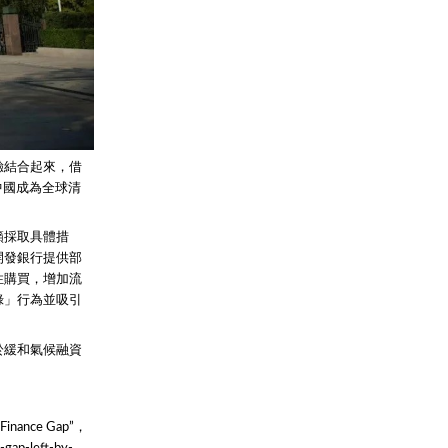
驗結合起來，借
中國成為全球清
籲採取具體措
開發銀行提供部
性購買，增加流
綠」行為並吸引
於緩和氣候融資
 Finance Gap”，
-gap-left-by-