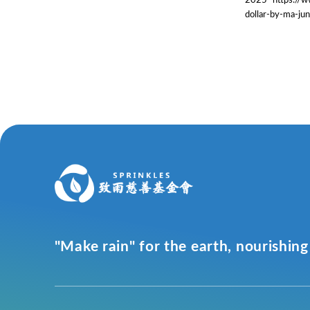
dollar-by-ma-
"Make rain" for the earth, nourishing 