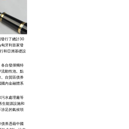
發行了總計30
為匈牙利首家發
行和亞洲基礎設
，各自發揮獨特
岸流動性池。點
睞。自貿區債券
國國內金融體系
和污水處理廠等
再生能源設施和
不涉足的氣候領
幣債券憑藉中國