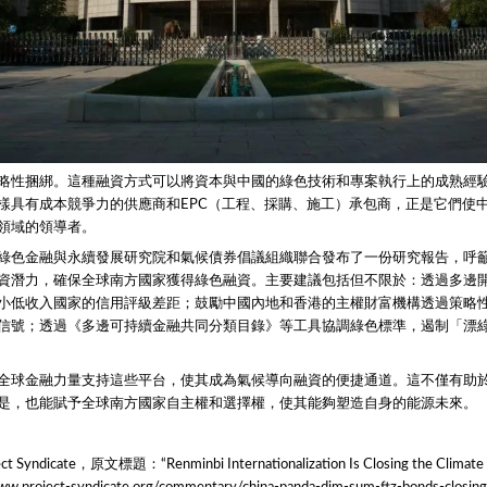
略性捆綁。這種融資方式可以將資本與中國的綠色技術和專案執行上的成熟經
樣具有成本競爭力的供應商和EPC（工程、採購、施工）承包商，正是它們使
領域的領導者。
綠色金融與永續發展研究院和氣候債券倡議組織聯合發布了一份研究報告，呼
資潛力，確保全球南方國家獲得綠色融資。主要建議包括但不限於：透過多邊
小低收入國家的信用評級差距；鼓勵中國內地和香港的主權財富機構透過策略
信號；透過《多邊可持續金融共同分類目錄》等工具協調綠色標準，遏制「漂
全球金融力量支持這些平台，使其成為氣候導向融資的便捷通道。這不僅有助
是，也能賦予全球南方國家自主權和選擇權，使其能夠塑造自身的能源未來。
yndicate，原文標題：“Renminbi Internationalization Is Closing the Climate
ww.project-syndicate.org/commentary/china-panda-dim-sum-ftz-bonds-closing