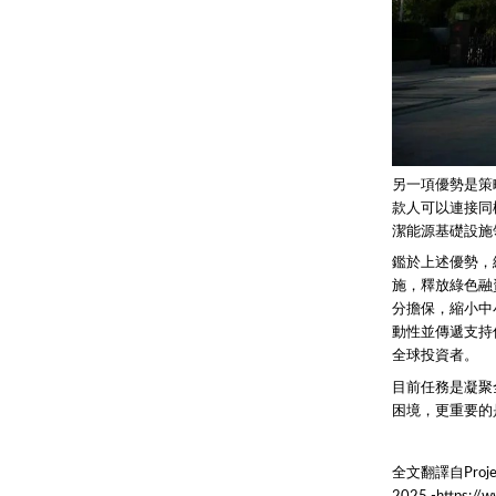
另一項優勢是策
款人可以連接同
潔能源基礎設施
鑑於上述優勢，
施，釋放綠色融
分擔保，縮小中
動性並傳遞支持
全球投資者。
目前任務是凝聚
困境，更重要的
全文翻譯自Project S
2025 -https://w