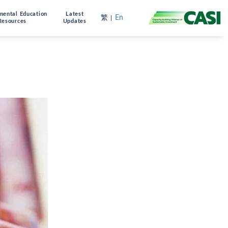
mental Education
Latest
繁
En
Resources
Updates