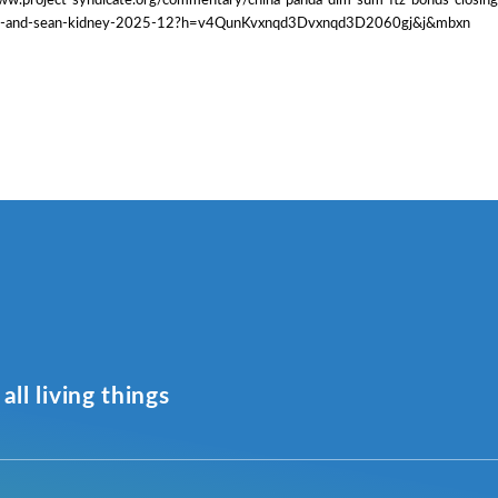
jun-and-sean-kidney-2025-12?h=v4QunKvxnqd3Dvxnqd3D2060gj&j&mbxn
all living things