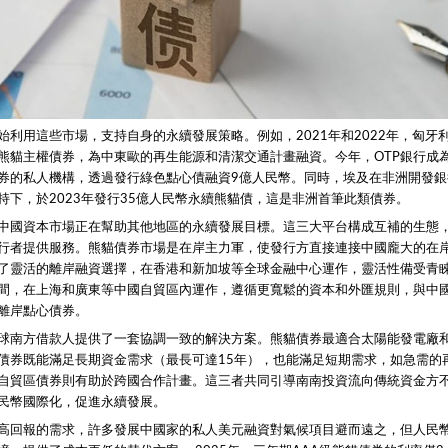
始利用這些市場，支持自身的永續發展策略。例如，2021年和2022年，匈牙利
熊貓主權債券，為中東歐的再生能源和清潔交通計畫融資。今年，OTP銀行成
券的私人機構，透過發行綠色點心債融資9億人民幣。同時，埃及在非洲開發銀
持下，於2023年發行35億人民幣永續熊貓債，這是非洲首筆此類債券。
中國資本市場正在幫助其他地區的永續發展目標。這三大平台構成互補的生態
行者提供服務。熊貓債券市場是在岸主力軍，使發行方直接連接中國龐大的在
了靈活的離岸融資選擇，在香港和新加坡等全球金融中心運作，靈活性備受青
間，在上海和廣東等中國自貿區內運作，遵循更寬鬆的資本和外匯規則，與中
離岸點心債券。
球南方借款人提供了一套協調一致的解決方案。熊貓債券最適合太陽能發電廠
債券既能滿足長期資金需求（最長可達15年），也能滿足短期需求，如急需的
自貿區債券則有助於跨國合作計畫。這三者共同引導南南投資流向傳統資金方
民幣國際化，促進永續發展。
高回報的需求，許多發展中國家的私人美元融資對氣候項目避而遠之，但人民