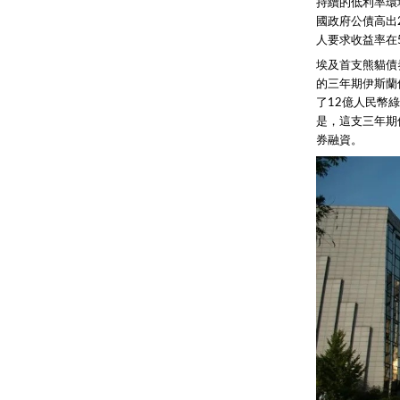
持續的低利率環境
國政府公債高出
人要求收益率在
埃及首支熊貓債
的三年期伊斯蘭
了12億人民幣
是，這支三年期
券融資。