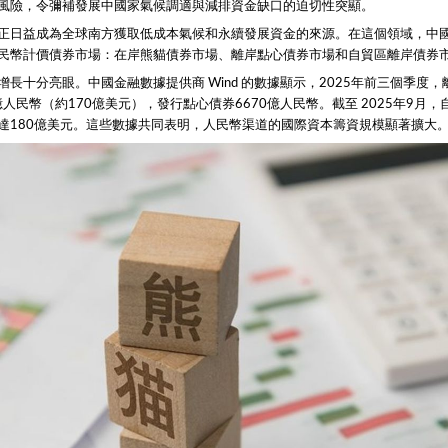
風險，令彌補發展中國家氣候調適與減排資金缺口的迫切性突顯。
正日益成為全球南方獲取低成本氣候和永續發展資金的來源。在這個領域，中
民幣計價債券市場：在岸熊貓債券市場、離岸點心債券市場和自貿區離岸債券
增長十分亮眼。中國金融數據提供商 Wind 的數據顯示，2025年前三個季度
億人民幣（約170億美元），發行點心債券6670億人民幣。截至 2025年9月
達180億美元。這些數據共同表明，人民幣渠道的國際資本籌資規模顯著擴大