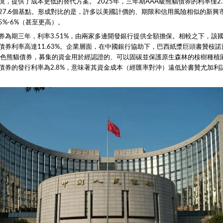
，提供了成本更低的替代方案。 2025年，三年期AAA級熊貓債券的利率僅2.5%
27.6個基點。形成對比的是，許多以美國計價的、期限和信用風險相似的新興
5%-6%（甚至更高）。
券為期三年，利率3.51%，由兩家多邊開發銀行提供全額擔保。相較之下，該國
債券利率高達11.63%。企業層面，在中國銀行協助下，巴西紙漿巨頭書贊桉諾於
綠色熊貓債券，募集的資金用於經認證的、可以固碳並保護原生森林的桉樹種植
債券的發行利率為2.8%，意味著其資金成本（經匯率對沖）遠低於書贊尤加利