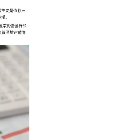
國主要是依賴三
市場。
，離岸實體發行熊
，自貿區離岸債券
。