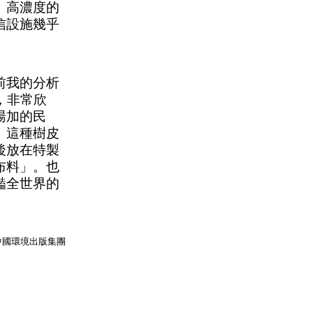
。高濃度的
信設施幾乎
前我的分析
，非常欣
湯加的民
。這種樹皮
後放在特製
布料
」
。也
豔全世界的
中國環境出版集團