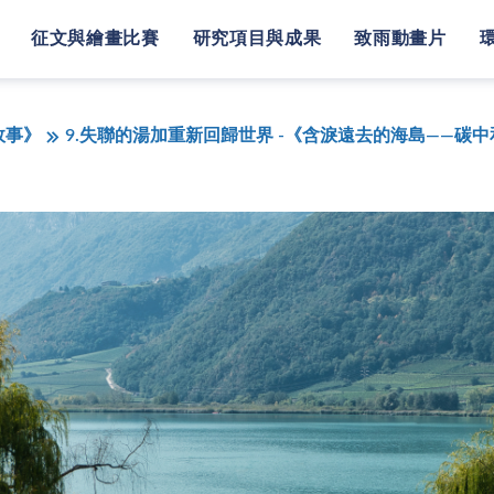
征文與繪畫比賽
研究項目與成果
致雨動畫片
故事》
9.失聯的湯加重新回歸世界 -《含淚遠去的海島——碳