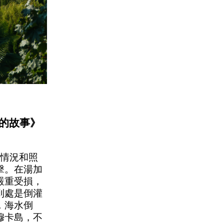
和的故事》
種情況和照
擊。在湯加
嚴重受損，
到處是倒灌
，海水倒
穆卡島，不