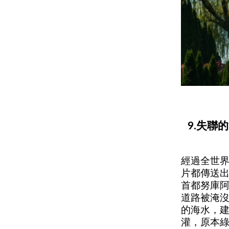
9.失聯
經過全世
片都傳送
首都努庫
道路被淹
的海水，
灌，原本