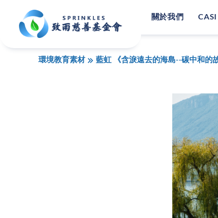
關於我們
CASI
環境教育素材
藍虹 《含淚遠去的海島--碳中和的