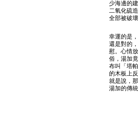
少海邊的
二氧化硫
全部被破
幸運的是
還是對的
慰。心情
俗，湯加
布叫
「
塔
的木板上
就是說，
湯加的傳