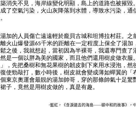
建築消失不見，海岸線變化明顯，島上的道路也被摧毀
造成了空氣污染，火山灰降落到水體，導致水污染，通
壞。
，湯加的人員傷亡遠遠輕於龐貝古城和坦博拉村莊。之
，離火山爆發源
千米的距離在一定程度上保全了湯加
65
放鬆之後，我就想起，當初因為半裸哥，我還專門查了
竟然是一個以胖為美的國家，而且他們還用樹皮做衣服
帕
」
，先把桑樹和無花果樹的韌皮剝下來用水浸泡，然
反復使勁敲打，數小時後，樹皮就會變成薄如蟬翼的
「
那個東京奧運會最靚的湯加帥哥，穿的那條帥氣十足驚
統裙子，竟然是用樹皮做的，真是有趣。
藍虹
，
《含淚遠去的海島——碳中和的故事》，
-