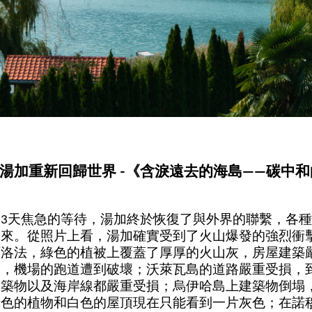
的湯加重新回歸世界 -《含淚遠去的海島——碳中
界
天焦急的等待，湯加終於恢復了與外界的聯繫，各
3
出來。從照片上看，湯加確實受到了火山爆發的強烈衝
阿洛法，綠色的植被上覆蓋了厚厚的火山灰，房屋建築
沒，機場的跑道遭到破壞；沃萊瓦島的道路嚴重受損，
建築物以及海岸線都嚴重受損；烏伊哈島上建築物倒塌
綠色的植物和白色的屋頂現在只能看到一片灰色；在諾