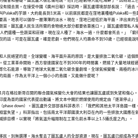
的機會和基礎。圖瓦盧人很悲傷地說，他們已經窮得只能吃海鮮了，因為島上
沒有錢去買。在接受中國《廣州日報》採訪時，圖瓦盧環境部部長說：「過去
叫
的芋頭，大約能長到
米高，以前居民都是在窪地裏種植
和一些
Pulaka
1
Pulaka
要高，地表可以儲存一層薄薄的淡水。現在，窪地已經低於海平面，滲出來的
蔬菜，圖瓦盧人民生活所需的食物絕大部分都要依靠進口。」圖瓦盧總理私人
前人們還種一些蔬菜和莊稼，現在沒人種了，海水一過，什麼都會死去。」「窮
侃的話，可是在圖瓦盧，確是悲劇。他們現在人均壽命不到
歲，已經很能說
50
和人民絕望的是，全球變暖、海平面升高的原因，是大量排放二氧化碳，這個
。從工業革命開始，西方發達國家在不到
年的時間裏，燃燒了大量地球經
300
等化石能源，導致了地球大氣層二氧化碳含量劇增，全球氣候變暖、兩極的冰
的局面，作為太平洋上一個小小的島國，又能做什麼呢？
月在格拉斯哥召開的聯合國氣候變化大會的結果也讓圖瓦盧感到失望和傷心
1
印度為首的國家代表提出動議、將文本中關於燃煤使用的規定由「逐漸停止」
（
）。圖瓦盧外交部部長科菲表示：「我們和其他太平洋島國一樣
phase down
相當失望。」科菲指出，包括南太平洋鄰國澳大利亞在內的一些排放大國應在
減排目標，以實現「將氣溫升幅限制在工業化前水準以上
攝氏度之內」。
1.5
移民，別無選擇。海水奪去了圖瓦盧人的全部資源，現在，圖瓦盧已經成為不