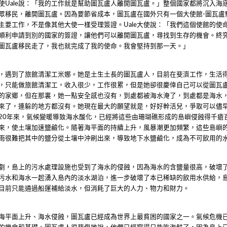
使
說：「我的工作就是幫助圖瓦盧人離開圖瓦盧。」整個國家都將沉入海
Uale
眾移民，離開圖瓦盧。因為要節省成本，圖瓦盧在國外只有一個大使館
圖瓦盧
-
主要工作，不是像其他大使一樣受理簽證。
大使說：「我們這個使館的使
Uale
順利申請到別的國家的簽證，讓他們可以離開圖瓦盧，尋找到生存的機會。終
圖瓦盧移民走了，我也就完成了我的使命。我會堅持到那一天。」
，遇到了旅館清潔工米娜。她是土生土長的圖瓦盧人，目前在斐濟工作，生活
，只能做旅館清潔工，收入很少，工作很累，但是她卻很慶倖自己可以從圖瓦
的家鄉，但在那裏，她一點安全感也沒有，到處都被海水淹了，到處都是海水
來了，連躲的地方都沒有。她現在最大的願望就是，好好幹活兒，爭取可以儘
年來，氣候變暖導致海水酸化，已經將這些由珊瑚礁形成的島嶼侵蝕得千瘡
20
來，使土壤加速鹽鹼化。隨著海平面的持續上升，風暴潮更加頻繁，這些島嶼
雨很難把其中的鹽分從土壤中沖刷出來，導致地下水鹽鹼化，成為不可飲用的
劇，島上的污水處理設施也受到了海水的侵蝕，因為海水的含鹽量很高，破壞
污水和海水一起湧入島內的淡水湖泊，進一步破壞了本已稀缺的飲用水供給，
目前只能通過船運補給淡水，但消耗了巨大的人力、物力和財力。
海平面上升、海水侵蝕，圖瓦盧已經成為世界上最貧困的國家之一。氣候危機