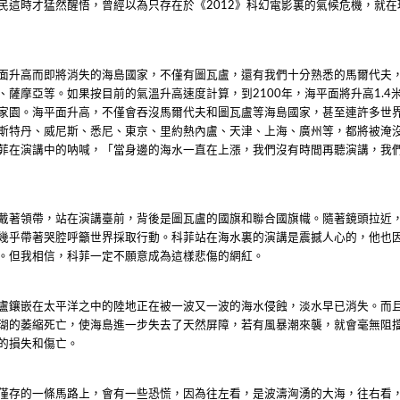
民這時才猛然醒悟，曾經以為只存在於《
》科幻電影裏的氣候危機，就在
2012
面升高而即將消失的海島國家，不僅有圖瓦盧，還有我們十分熟悉的馬爾代夫
、薩摩亞等。如果按目前的氣溫升高速度計算，到
年，海平面將升高
2100
1.4
家園。海平面升高，不僅會吞沒馬爾代夫和圖瓦盧等海島國家，甚至連許多世
斯特丹、威尼斯、悉尼、東京、里約熱內盧、天津、上海、廣州等，都將被淹
菲在演講中的呐喊，「當身邊的海水一直在上漲，我們沒有時間再聽演講，我
戴著領帶，站在演講臺前，背後是圖瓦盧的國旗和聯合國旗幟。隨著鏡頭拉近
幾乎帶著哭腔呼籲世界採取行動。科菲站在海水裏的演講是震撼人心的，他也
。但我相信，科菲一定不願意成為這樣
悲傷的網紅。
盧鑲嵌在太平洋之中的陸地正在被一波又一波的海水侵蝕，淡水早已消失。而
瑚的萎縮死亡，使海島進一步失去了天然屏障，若有風暴潮來襲，就會毫無阻
的損失和傷亡。
僅存的一條馬路上，會有一些恐慌，因為往左看，是波濤洶湧的大海，往右看