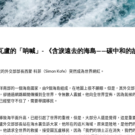
 圖瓦盧的「呐喊」- 《含淚遠去的海島——碳中和的
盧的外交部部長西蒙·科菲（
）突然成為世界網紅。
Simon Kofe
洋南部的一個海島國家，由
個海島組成，在地圖上很不顯眼。但是，其外交部
9
，卻通過網路瞬間傳播到全世界，令無數人震撼。他向全世界宣佈，因為氣候
已經堅守不住了，需要舉國移民。
導致海平面升高，已經引起了世界的重視，但是，大部分人還是覺得，這是重
盧外交部部長站在海水裏告訴大家，他所在的這片海域，原來是陸地，是他們
。他請求全世界的救援，接受圖瓦盧移民，因為「我們的領土正在消失，我們