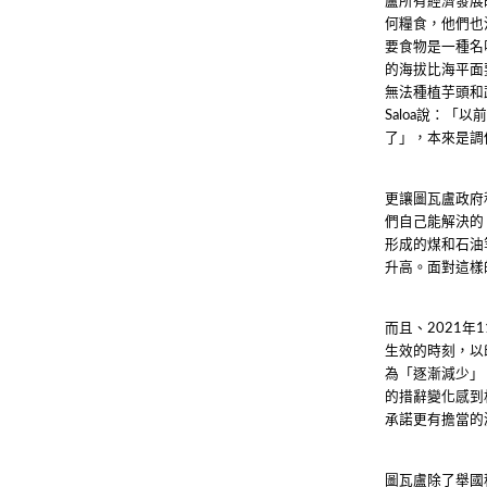
盧所有經濟發展
何糧食，他們也
要食物是一種名
的海拔比海平面
無法種植芋頭和
說：「以
Saloa
了」，本來是調
更讓圖瓦盧政府
們自己能解決的
形成的煤和石油
升高。面對這樣
而且、
年
2021
1
生效的時刻，以
為「逐漸減少」
的措辭變化感到
承諾更有擔當的
圖瓦盧除了舉國