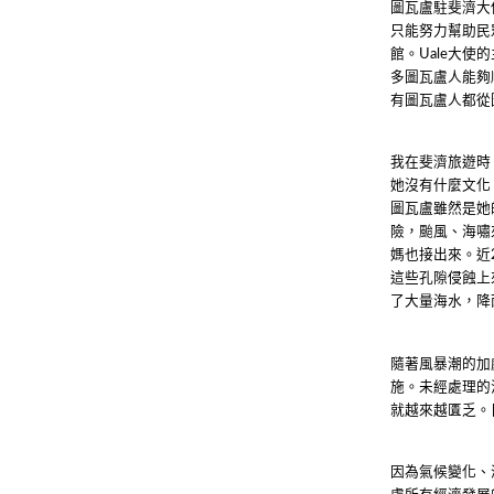
圖瓦盧駐斐濟大
只能努力幫助民
館。
大使的
Uale
多圖瓦盧人能夠
有圖瓦盧人都從
我在斐濟旅遊時
她沒有什麼文化
圖瓦盧雖然是她
險，颱風、海嘯
媽也接出來。近
這些孔隙侵蝕上
了大量海水，降
隨著風暴潮的加
施。未經處理的
就越來越匱乏。
因為氣候變化、