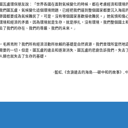
圖瓦盧環保朋友說：「世界各國在面對氣候變化的時候，都在考慮經濟和環境
我們圖瓦盧，氣候變化這個環境問題，已經把我們逼到整個國家都要沉入海底
舉國都要成為氣候難民了，可是，沒有哪個國家喜歡接收難民。」她氣憤和傷
環境和經濟的矛盾，因為環境就是生存，就是掙扎，沒有環境，我們整個國土
去了我們的存在、我們的尊嚴、我們的未來。
」
，毛將焉附？我們所有經濟活動所依賴的基礎是自然資源，我們曾理所當然地
需要的一切。但是，圖瓦盧的遠去和逐漸消失、圖瓦盧的悲劇告訴我們，失去
人類也就失去了生存的基礎。
藍虹
,《含淚遠去的海島—-碳中和的故事》,
-