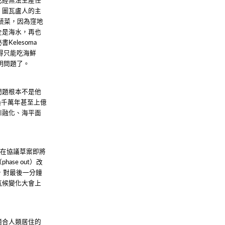
已經無法生產任
，圖瓦盧人的主
蔬菜，因為窪地
全是海水，再也
秘書
Kelesoma
得只能吃海鮮
明問題了。
問題根本不是他
過千萬年甚至上億
川融化、海平面
。在協議草案即將
（
）改
phase out
，對最後一分鐘
氣候變化大會上
適合人類居住的