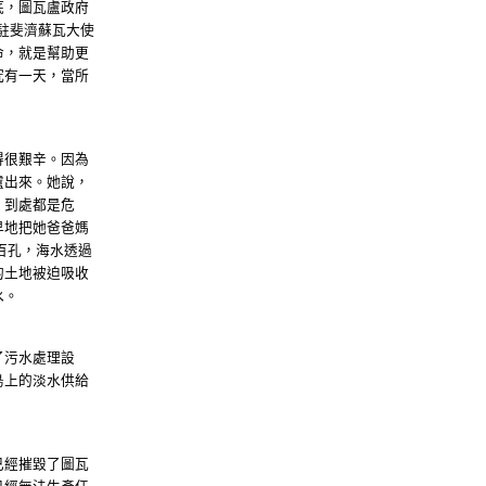
底，圖瓦盧政府
駐斐濟蘇瓦大使
命，就是幫助更
究有一天，當所
得很艱辛。因為
盧出來。她說，
，到處都是危
早地把她爸爸媽
百孔，海水透過
的土地被迫吸收
水。
了污水處理設
島上的淡水供給
已經摧毀了圖瓦