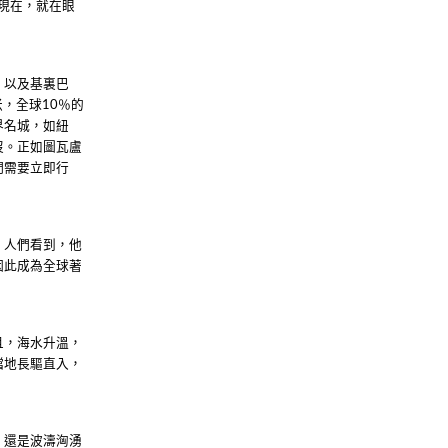
現在，就在眼
，以及基裏巴
米，全球
％的
10
界名城，如紐
沒。正如圖瓦盧
們需要立即行
，人們看到，他
因此成為全球著
且，海水升溫，
擋地長驅直入，
，還是波濤洶湧