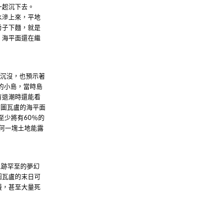
一起沉下去。
水滲上來，平地
房子下麵，就是
，海平面還在繼
的沉沒，也預示著
的小島，當時島
有退潮時還能看
，圖瓦盧的海平面
至少將有
％的
60
何一塊土地能露
人跡罕至的夢幻
圖瓦盧的末日可
慢，甚至大量死