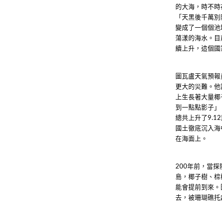
的大海，時不時
「天黑後千萬別
變成了一個個池
蕩漾的海水。目
續上升，這個國
圖瓦盧天氣預報
更大的災難。他
上生長著大量椰
到一點點影子」
總共上升了
9.12
國土徹底沉入海
在海面上。
年前，當探
200
島，椰子樹、棕
能會提前到來。
去，被珊瑚礁托