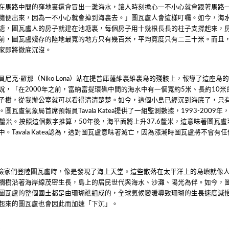
在馬路中間的窪地裏還會冒出一灘海水，讓人時刻擔心一不小心就會跟著馬路
隨便出來，因為一不小心就會掉到海裏去。」圖瓦盧人會這樣叮囑。如今，海
塘，圖瓦盧人的房子就建在池塘裏，每個房子用十幾根長長的柱子支撐起來，
前，圖瓦盧殘存的陸地最寬的地方只有幾百米，平均寬度只有二三十米。而且
家即將徹底沉沒。
員尼克·羅那（
）站在提普庫薩維裏維裏島的殘骸上，報導了這座島
Niko Lona
說，「在
年之前，富納富提環礁中間的海水中有一個寬約
米、長約
米
2000
5
10
子樹，從我辦公室就可以看得清清楚楚。如今，這個小島已經沉到海底了，只
。圖瓦盧氣象局首席預報員
提供了一組監測數據，
年
Tavala Katea
1993-2009
釐米。按照這個數字推算，
年後，海平面將上升
釐米，這意味著圖瓦盧
50
37.6
中。
認為，這對圖瓦盧意味著滅亡，因為漲潮時圖瓦盧將不會有任
Tavala Katea
險家們登陸圖瓦盧時，像是發現了海上天堂。這些散落在太平洋上的島嶼就像
櫚樹沿著海岸線茂密生長，島上的居民世代與海水、沙灘、陽光為伴。如今，
圖瓦盧的整個國土都是由珊瑚礁組成的，全球氣候變暖導致珊瑚的生長速度減
起來的圖瓦盧也會因此而加速「下沉」。