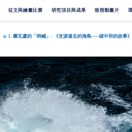
征文與繪畫比賽
研究項目與成果
致雨動畫片
》
1. 圖瓦盧的「呐喊」- 《含淚遠去的海島——碳中和的故事》