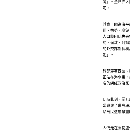
開」。全世界人
前。
其實，因為海平
斯、帕勞、瑙魯
人口將因此失去
約、倫敦、阿姆
的外交部部長科
動」。
科菲穿著西裝、
正站在海水裏，
名的網紅政治家
此時此刻，圖瓦
還導致了環島珊
給島民造成嚴重
人們走在圖瓦盧