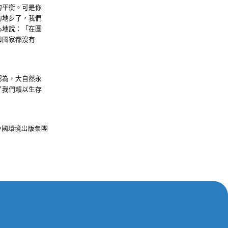
的平衡。可是你
的地步了，我們
心地說：「在圖
和國家都沒有
認為，大自然永
了我們賴以生存
中國環境出版集團