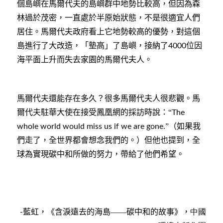
個島嶼在馬爾代夫的島嶼群中地勢比較高，但因為森
林過於茂密，一直處於半原始狀態，不是很適宜人們
居住。馬爾代夫政府看上它地勢較高的優勢，對這個
島進行了大改造，「墊高」了島嶼，接納了
位因
4000
海平面上升而失去家園的馬爾代夫人。
馬爾代夫還能存在多久？很多馬爾代夫人很悲觀。馬
爾代夫駐華大使在接受鳳凰網的採訪時說：“
The
”（如果我
whole world would miss us if we are gone.
們走了，全世界都會想念我們的。）但他也提到，全
球為實現碳中和所做的努力，帶給了他們希望。
藍虹
，
《含淚遠去的海島——碳中和的故事》，
中國
-