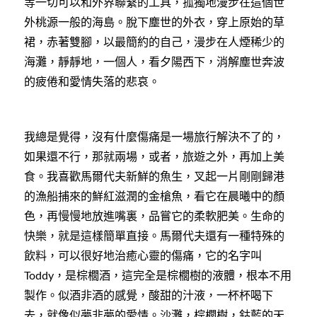
等一切可以和外界聯繫的工具，孤獨地漫步在這個世
外桃源一般的海島。脫下塵世的外衣，穿上原始的草
裙，赤著雙腳，以最簡約的自己，漫步在人煙稀少的
海灘，靜靜地，一個人，看夕陽西下，消解塵世奔波
的疲倦和愛情失落的悲哀。
我總是覺得，沒有什麼傷痛是一場旅行解決不了的，
如果還不行，那就兩場，或者，旅遊之外，再加上美
食。我喜歡馬爾代夫新鮮的魚生，叉起一片剛剛歸港
的漁船捕來的鮮紅滋潤的金槍魚，看它在晨曦中的顏
色，再慢慢地放進嘴裏，品嘗它的柔軟肥美。生命的
快樂，就是這樣簡單直接。馬爾代夫還有一種特殊的
飲料，可以很好地治癒心靈的傷痛，它的名字叫
，是棕櫚酒，這完全是棕櫚樹的液體，根本不用
Toddy
製作。似酒非酒的感覺，酸甜的汁液，一杯杯喝下
去，就像似夢非夢的愛情。沙灘，棕櫚樹，鈷藍的天