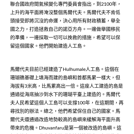
聯合國政府間氣候變化專門委員會指出，到
年，
2100
上升的海平面將淹沒整個馬爾代夫。馬爾代夫不肯低
頭接受即將沉沒的命運，決心用所有財政積蓄，舉全
國之力，打造拯救自己的諾亞方舟。一邊做舉國移民
的準備，一邊採取一切可以挽救的措施，希望可以保
留這個國家。他們開始建造人工島。
馬爾代夫目前已經建造了
人工島。這個在
Hulhumale
珊瑚礁基礎上填海而建的島嶼和首都馬累一樣大，但
海拔有
米高，比馬累高出一倍。這座人工建造的島是
3
通過從海底抽沙到水下的珊瑚平臺上建造的。馬爾代
夫人民希望這個人工島可以支撐
年，在這期間，再
100
尋找別的辦法。總之，他們希望保住自己的國家。馬
爾代夫還通過改造地勢較高的島嶼來緩解海平面升高
帶來的危機。
是第一個被改造的島嶼。這
Dhuvanfaru