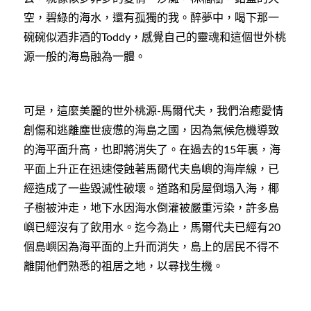
空，碧綠的海水，還有孤獨的我。醉夢中，喝下那一
碗碗似酒非酒的
，感覺自己的靈魂和這個世外桃
Toddy
源一般的海島融為一體。
可是，這麼美麗的世外桃源
馬爾代夫，我們治癒愛情
-
創傷和逃離塵世疲憊的海島之國，因為氣候危機導致
的海平面升高，也即將消失了。在過去的
年裏，海
15
平面上升正在迅速侵蝕著馬爾代夫島嶼的海岸線，已
經造成了一些毀滅性破壞。道路和房屋倒塌入海，椰
子樹被沖走，地下水因海水倒灌被嚴重污染，許多島
嶼已經沒有了飲用水。迄今為止，馬爾代夫已經有
20
個島嶼因為海平面的上升而消失，島上的居民不得不
離開他們熟悉的祖居之地，以尋找生機。