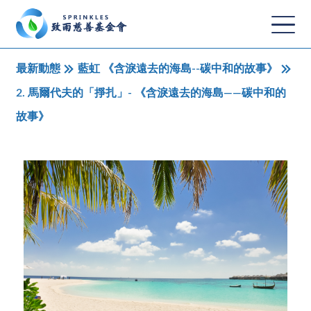
最新動態
藍虹 《含淚遠去的海島--碳中和的故事》
2. 馬爾代夫的「掙扎」- 《含淚遠去的海島——碳中和的
故事》