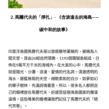
2. 馬爾代夫的「掙扎」- 《含淚遠去的海島——
碳中和的故事》
印度洋島國馬爾代夫是以旅遊勝地著稱的，被稱為人
間天堂。其由
組自然環礁、
個珊瑚島組成，分
26
1192
佈在
萬平方千米的海域內。在大家的心中，馬爾代夫
9
就是陽光、沙灘、浪漫、愛情的代名詞。清澈透明的
海水，碧藍無瑕的天空，細軟柔和的白沙，如夢如幻
的椰子樹林，充滿詩情畫意。所以，很多名人都把自
己的婚禮放在馬爾代夫，好感受這個海島國家的爛漫
溫情。這些唯美的婚禮讓我們記住了馬爾代夫的「絕
代芳華」。