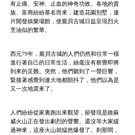
有止痛、安神、止血的神奇功效。各地的貴
族、富商紛紛慕名而來，建造花園別墅，連
片開發娛樂場館，使龐貝古城日益呈現烈火
烹油似的繁華。
西元
79年，龐貝古城的人們仍然和往常一樣
進行著自己的日常生活，絲毫沒有察覺即將
到來的災難。突然，他們聽到了一聲巨響，
緊接著感覺到連大地都顫抖了，他們以為是
又一次地震來了。
人們紛紛從家裏跑出來觀望，卻發現是維蘇
威火山正在發出劇烈的聲響。還沒等大家緩
過神來，這座火山就猛然爆發了。刹那間，