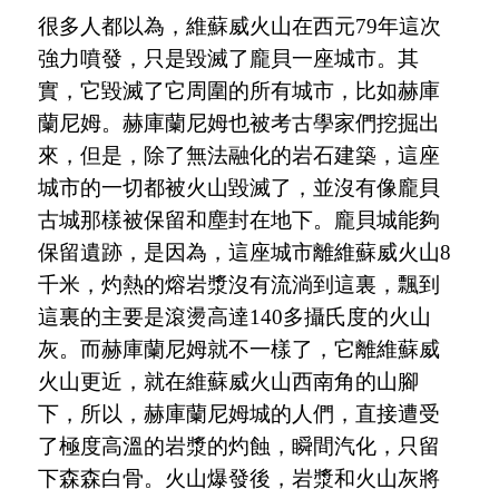
很多人都以為，維蘇威火山在西元
79年這次
強力噴發，只是毀滅了龐貝一座城市。其
實，它毀滅了它周圍的所有城市，比如赫庫
蘭尼姆。赫庫蘭尼姆也被考古學家們挖掘出
來，但是，除了無法融化的岩石建築，這座
城市的一切都被火山毀滅了，並沒有像龐貝
古城那樣被保留和塵封在地下。龐貝城能夠
保留遺跡，是因為，這座城市離維蘇威火山8
千米，灼熱的熔岩漿沒有流淌到這裏，飄到
這裏的主要是滾燙高達140多攝氏度的火山
灰。而赫庫蘭尼姆就不一樣了，它離維蘇威
火山更近，就在維蘇威火山西南角的山腳
下，所以，赫庫蘭尼姆城的人們，直接遭受
了極度高溫的岩漿的灼蝕，瞬間汽化，只留
下森森白骨。火山爆發後，岩漿和火山灰將