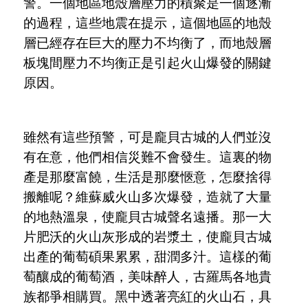
警。一個地區地殼層壓力的積聚是一個逐漸
的過程，這些地震在提示，這個地區的地殼
層已經存在巨大的壓力不均衡了，而地殼層
板塊間壓力不均衡正是引起火山爆發的關鍵
原因。
雖然有這些預警，可是龐貝古城的人們並沒
有在意，他們相信災難不會發生。這裏的物
產是那麼富饒，生活是那麼愜意，怎麼捨得
搬離呢？維蘇威火山多次爆發，造就了大量
的地熱溫泉，使龐貝古城聲名遠播。那一大
片肥沃的火山灰形成的岩漿土，使龐貝古城
出產的葡萄碩果累累，甜潤多汁。這樣的葡
萄釀成的葡萄酒，美味醉人，古羅馬各地貴
族都爭相購買。黑中透著亮紅的火山石，具