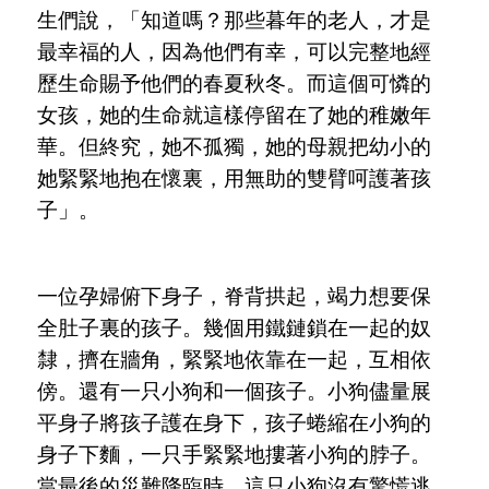
生們說，
「
知道嗎？那些暮年的老人，才是
最幸福的人，因為他們有幸，可以完整地經
歷生命賜予他們的春夏秋冬。而這個可憐的
女孩，她的生命就這樣停留在了她的稚嫩年
華。但終究，她不孤獨，她的母親把幼小的
她緊緊地抱在懷裏，用無助的雙臂呵護著孩
子
」
。
一位孕婦俯下身子，脊背拱起，竭力想要保
全肚子裏的孩子。幾個用鐵鏈鎖在一起的奴
隸，擠在牆角，緊緊地依靠在一起，互相依
傍。還有一只小狗和一個孩子。小狗儘量展
平身子將孩子護在身下，孩子蜷縮在小狗的
身子下麵，一只手緊緊地摟著小狗的脖子。
當最後的災難降臨時，這只小狗沒有驚慌逃