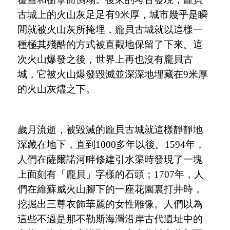
古城上的火山灰足足有9米厚，城市幾乎是瞬
間就被火山灰所掩埋，龐貝古城就以這樣一
種極其殘酷的方式被直觀地保留了下來。這
次火山爆發之後，世界上再也沒有龐貝古
城，它被火山爆發毀滅並深深地埋藏在9米厚
的火山灰燼之下。
歲月流逝，被毀滅的龐貝古城就這樣靜靜地
深藏在地下，直到
1000多年以後。1594年，
人們在薩爾諾河畔修建引水渠時發現了一塊
上面刻有
「
龐貝
」
字樣的石頭；
1707年，人
們在維蘇威火山腳下的一座花園裏打井時，
挖掘出三尊衣飾華麗的女性雕像。人們以為
這些不過是那不勒斯海灣沿岸古代遺址中的