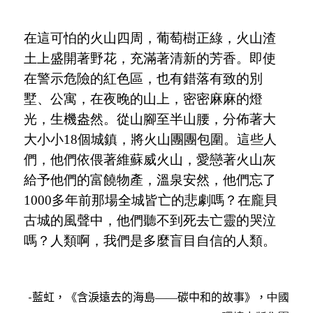
在這可怕的火山四周，葡萄樹正綠，火山渣
土上盛開著野花，充滿著清新的芳香。即使
在警示危險的紅色區，也有錯落有致的別
墅、公寓，在夜晚的山上，密密麻麻的燈
光，生機盎然。從山腳至半山腰，分佈著大
大小小
18個城鎮，將火山團團包圍。這些人
們，他們依偎著維蘇威火山，愛戀著火山灰
給予他們的富饒物產，溫泉安然，他們忘了
1000多年前那場全城皆亡的悲劇嗎？在龐貝
古城的風聲中，他們聽不到死去亡靈的哭泣
嗎？人類啊，我們是多麼盲目自信的人類。
藍虹
，
《含淚遠去的海島——碳中和的故事》，
中國
-