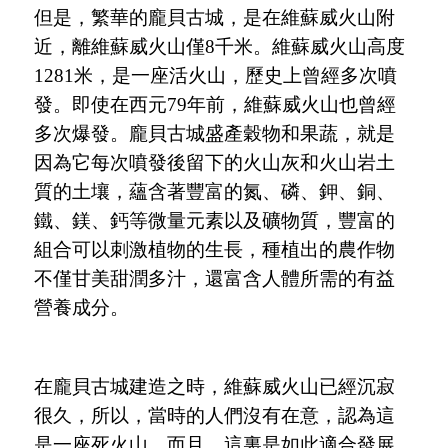
但是，繁華的龐貝古城，是在維蘇威火山附
近，離維蘇威火山僅
8千米。維蘇威火山高度
1281米，是一座活火山，歷史上曾經多次噴
發。即使在西元79年前，維蘇威火山也曾經
多次爆發。龐貝古城盛產穀物和果蔬，就是
因為它每次噴發後留下的火山灰和火山岩土
質的土壤，蘊含著豐富的氮、磷、鉀、銅、
鐵、鎂、鈣等微量元素以及礦物質，豐富的
組合可以刺激植物的生長，種植出的農作物
不僅甘美甜潤多汁，還富含人體所需的有益
營養成分。
在龐貝古城建造之時，維蘇威火山已經沉寂
很久，所以，當時的人們沒有在意，認為這
是一座死火山。而且，這裏是如此適合發展