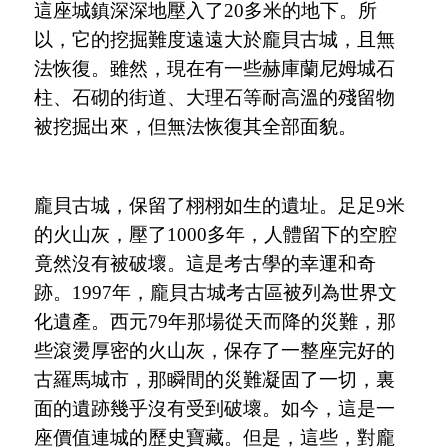
這座城鎮深深地壓入了20多米的地下。所
以，它的挖掘難度遠遠大於龐貝古城，且無
法恢復。雖然，現在有一些赫庫蘭尼姆城石
柱、石砌的街道、大理石等耐高溫的殘留物
被挖掘出來，但無法恢復其全部面貌。
龐貝古城，保留了栩栩如生的遺址。足足
9米
的火山灰，壓了1000多年，人體留下的空腔
竟然沒有被破壞。這是考古學的幸運和奇
跡。1997年，龐貝古城考古區被列為世界文
化遺產。西元79年那場從天而降的災難，那
些滾燙厚密的火山灰，保存了一整座完好的
古羅馬城市，那瞬間的災難凝固了一切，裏
面的遺跡幾乎沒有受到破壞。如今，這是一
座價值連城的歷史寶藏。但是，這些，對龐