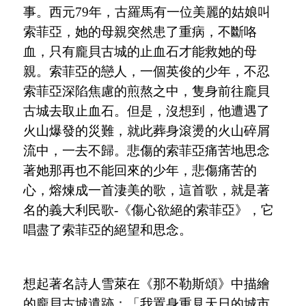
事。西元
79年，古羅馬有一位美麗的姑娘叫
索菲亞，她的母親突然患了重病，不斷咯
血，只有龐貝古城的止血石才能救她的母
親。索菲亞的戀人，一個英俊的少年，不忍
索菲亞深陷焦慮的煎熬之中，隻身前往龐貝
古城去取止血石。但是，沒想到，他遭遇了
火山爆發的災難，就此葬身滾燙的火山碎屑
流中，一去不歸。悲傷的索菲亞痛苦地思念
著她那再也不能回來的少年，悲傷痛苦的
心，熔煉成一首淒美的歌，這首歌，就是著
名的義大利民歌-《傷心欲絕的索菲亞》，它
唱盡了索菲亞的絕望和思念。
想起著名詩人雪萊在《那不勒斯頌》中描繪
的龐貝古城遺跡：
「
我置身重見天日的城市