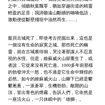
之中，傾聽秋葉飄零，猶如穿越街道的精靈
輕盈的足音；我諦聽遠山斷續的喃喃低語，
激動便從斷壁殘垣中油然而生
……
」
龐貝古城死了，即使考古挖掘出來，這也是
一個沒有生命的寂寞之城。那些死亡的幽
靈，就在古城裏徘徊，哭泣著那讓人不忍直
視的永恆。但是，維蘇威火山卻重生了，或
者說，它從來沒有死亡過。
1000多年前那樣
的勃發沖天一怒，也不過是它生命中輝煌的
必然。如今的維蘇威火山，山腳下已經是鬱
鬱蔥蔥，一派蒼翠，生機勃勃。敞開的山
頂，冒出青色的煙霧，告訴人們，它依然是
一座活火山，一只休眠中的
「
雄獅
」
。