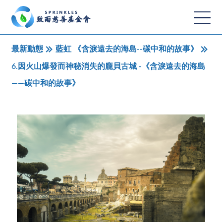
最新動態
藍虹 《含淚遠去的海島--碳中和的故事》
6.因火山爆發而神秘消失的龐貝古城 -《含淚遠去的海島
——碳中和的故事》