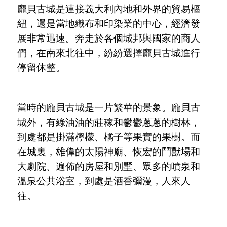
龐貝古城是連接義大利內地和外界的貿易樞
紐，還是當地織布和印染業的中心，經濟發
展非常迅速。奔走於各個城邦與國家的商人
們，在南來北往中，紛紛選擇龐貝古城進行
停留休整。
當時的龐貝古城是一片繁華的景象。龐貝古
城外，有綠油油的莊稼和鬱鬱蔥蔥的樹林，
到處都是掛滿檸檬、橘子等果實的果樹。而
在城裏，雄偉的太陽神廟、恢宏的鬥獸場和
大劇院、遍佈的房屋和別墅、眾多的噴泉和
溫泉公共浴室，到處是酒香彌漫，人來人
往。