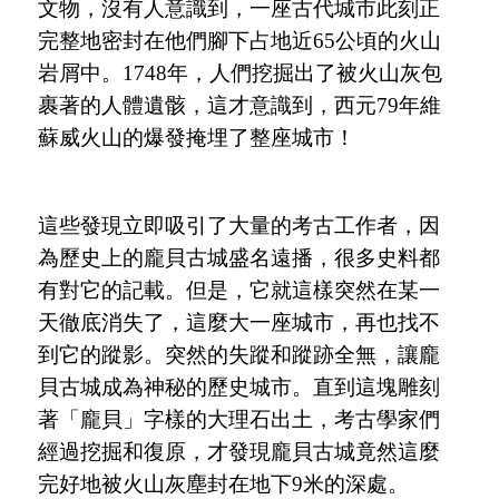
文物，沒有人意識到，一座古代城市此刻正
完整地密封在他們腳下占地近65公頃的火山
岩屑中。1748年，人們挖掘出了被火山灰包
裹著的人體遺骸，這才意識到，西元79年維
蘇威火山的爆發掩埋了整座城市！
這些發現立即吸引了大量的考古工作者，因
為歷史上的龐貝古城盛名遠播，很多史料都
有對它的記載。但是，它就這樣突然在某一
天徹底消失了，這麼大一座城市，再也找不
到它的蹤影。突然的失蹤和蹤跡全無，讓龐
貝古城成為神秘的歷史城市。直到這塊雕刻
著
「
龐貝
」
字樣的大理石出土，考古學家們
經過挖掘和復原，才發現龐貝古城竟然這麼
完好地被火山灰塵封在地下
9米的深處。