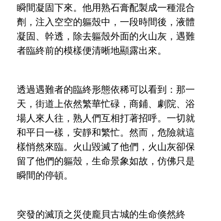
瞬間凝固下來。他用熟石膏配製成一種混合
劑，注入空空的軀殼中，一段時間後，液體
凝固、幹透，除去軀殼外面的火山灰，遇難
者臨終前的模樣便清晰地顯露出來。
透過遇難者的臨終形態依稀可以看到：那一
天，街道上依然繁華忙碌，商鋪、劇院、浴
場人來人往，熟人們互相打著招呼。一切就
和平日一樣，安靜和繁忙。然而，危險就這
樣悄然來臨。火山毀滅了他們，火山灰卻保
留了他們的軀殼，生命景象如故，仿佛只是
瞬間的停頓。
突發的滅頂之災使龐貝古城的生命倏然終