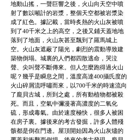
地動山搖，一聲巨響之後，火山向天空中噴
射了數以噸計的岩漿，整個天空都被岩漿染
成了紅色。據記載，當時炙熱的火山灰被噴
到了
40千米之上的高空，之後又鋪天蓋地地
落到了地面，火山灰甚至飄到了羅馬城上
空。火山灰遮蔽了陽光，劇烈的震動導致建
築物倒塌。城裏的人們都四散逃命，哭泣
聲、尖叫聲不斷傳來。但人怎麼跑得過火山
呢？幾乎是瞬息之間，溫度高達400攝氏度的
火山碎屑流呼嘯而來，以700千米的時速流向
了龐貝古城，所到之處，所有動植物都被殺
死。而且，空氣中彌漫著高濃度的二氧化
硫，形成毒氣。由於速度極快，很多人被困
在房子裏。據後來的考古發掘，許多人體殘
骸都是倒在門邊。屋頂開始因為火山灰燼的
覆蓋和衝擊而倒塌。後來的考古發現，龐貝