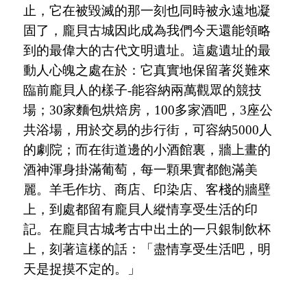
止，它在被毀滅的那一刻也同時被永遠地凝
固了，龐貝古城因此成為我們今天還能領略
到的最偉大的古代文明遺址。這處遺址的最
動人心魄之處在於：它真實地保留著災難來
臨前龐貝人的樣子
-能容納兩萬觀眾的競技
場；30家麵包烘焙房，100多家酒吧，3座公
共浴場，用於交易的步行街，可容納5000人
的劇院；而在街道邊的小酒館裏，牆上畫的
酒神渾身掛滿葡萄，每一顆果實都飽滿美
麗。羊毛作坊、商店、印染店、客棧的牆壁
上，到處都留有龐貝人縱情享受生活的印
記。在龐貝古城考古中出土的一只銀制飲杯
上，刻著這樣的話：
「
盡情享受生活吧，明
天是捉摸不定的。
」