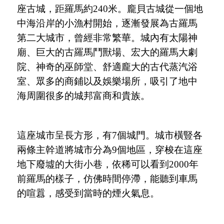
座古城，距羅馬約
240米。龐貝古城從一個地
中海沿岸的小漁村開始，逐漸發展為古羅馬
第二大城市，曾經非常繁華。城內有太陽神
廟、巨大的古羅馬鬥獸場、宏大的羅馬大劇
院、神奇的巫師堂、舒適龐大的古代蒸汽浴
室、眾多的商鋪以及娛樂場所，吸引了地中
海周圍很多的城邦富商和貴族。
這座城市呈長方形，有
7個城門。城市橫豎各
兩條主幹道將城市分為9個地區，穿梭在這座
地下廢墟的大街小巷，依稀可以看到2000年
前羅馬的樣子，仿佛時間停滯，能聽到車馬
的喧囂，感受到當時的煙火氣息。