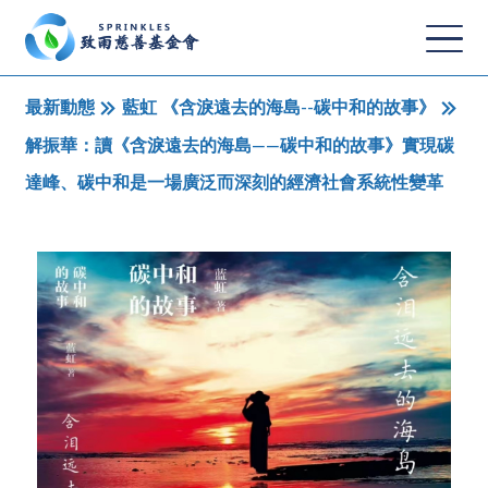
最新動態
藍虹 《含淚遠去的海島--碳中和的故事》
解振華：讀《含淚遠去的海島——碳中和的故事》實現碳
達峰、碳中和是一場廣泛而深刻的經濟社會系統性變革