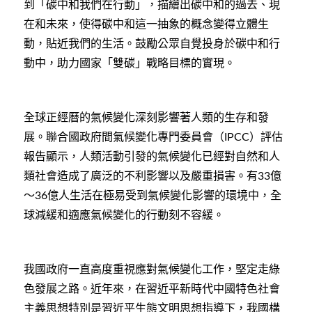
到「碳中和我們在行動」，描繪出碳中和的過去、現
在和未來，使得碳中和這一抽象的概念變得立體生
動，貼近我們的生活。鼓勵公眾自覺投身於碳中和行
動中，助力國家「雙碳」戰略目標的實現。
全球正經曆的氣候變化深刻影響著人類的生存和發
展。聯合國政府間氣候變化專門委員會（
）評估
IPCC
報告顯示，人類活動引發的氣候變化已經對自然和人
類社會造成了廣泛的不利影響以及嚴重損害。有
億
33
～
億人生活在極易受到氣候變化影響的環境中，全
36
球減緩和適應氣候變化的行動刻不容緩。
我國政府一直高度重視應對氣候變化工作，堅定走綠
色發展之路。近年來，在習近平新時代中國特色社會
主義思想特別是習近平生態文明思想指導下，我國構