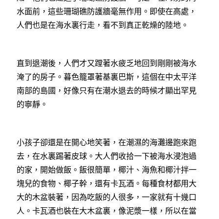
水面前，這些珊瑚礁防護牆毫無作用。即使在高處，
人們也是在海水裏行走，看不到真正乾燥的陸地。
直到退潮後，人們才又蹚著水疲乏地回到剛剛被海水
淹了的房子。暮色籠罩著基裏巴斯，這個在中太平洋
南部的島國，好像只有在潮水退去的時候才顯出罕見
的寧靜。
小孩子卻還是在開心地笑著，在潮濕的海灘邊跑來跑
去，在水裏踢著皮球。大人們收拾一下被海水浸泡過
的家，開始做飯。飯很簡單，椰汁、海魚和椰汁拌一
塊兒的食物、椰子幹，還有卡瓦酒。每種食材都用大
大的木盆裝著，因為吃飯的人很多，一家就有十幾口
人。卡瓦酒也裝在大木盆裏，像泥漿一樣，所以在當