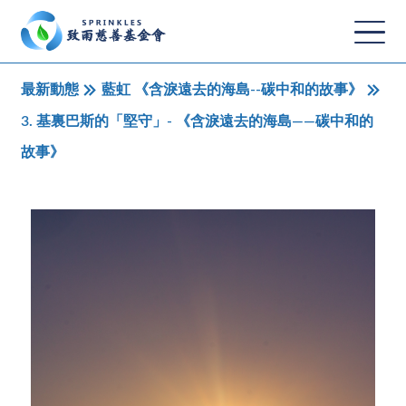
最新動態
藍虹 《含淚遠去的海島--碳中和的故事》
3. 基裏巴斯的「堅守」- 《含淚遠去的海島——碳中和的
故事》