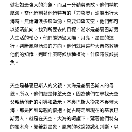
健壯如最強大的海魚、而且十分勤勞勇敢。他們精於
航海，當他們劃著他們特有的「刀魯奧」漁船出行大
海時，無論海浪多麼洶湧，只要仰望天空，他們都可
以認清航向，找到所要去的目標。潮水是基裏巴斯男
人生活的軸心，他們能通過太陽、月亮、星星的運
行，判斷風與湧浪的方向。他們就用這些大自然教給
他們的知識，判斷什麼時候該種植物，什麼時候該捕
魚。
天空是基裏巴斯人的父親，大海是基裏巴斯人的母
親。所以，他們總是仰望天空，因為他們在尋找天空
父親給他們的引導和啟示。基裏巴斯人從來不畏懼大
海，那是回到母親的懷抱。從古時走到現在的基裏巴
斯男人，就是在天空、大海的呵護下，駕著他們特有
的獨木舟，靠著對星象、風向的敏銳認識和判斷，以