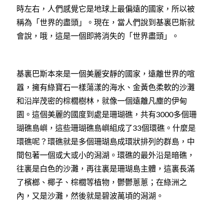
時左右，人們感覺它是地球上最偏遠的國家，所以被
稱為「世界的盡頭」。現在，當人們說到基裏巴斯就
會說，哦，這是一個即將消失的「世界盡頭」。
基裏巴斯本來是一個美麗安靜的國家，遠離世界的喧
囂，擁有綠寶石一樣蕩漾的海水、金黃色柔軟的沙灘
和沿岸茂密的棕櫚樹林，就像一個遠離凡塵的伊甸
園。這個美麗的國度到處是珊瑚礁，共有
多個珊
3000
瑚礁島嶼，這些珊瑚礁島嶼組成了
個環礁。什麼是
33
環礁呢？環礁就是多個珊瑚島成環狀排列的群島，中
間包著一個或大或小的潟湖。環礁的最外沿是暗礁，
往裏是白色的沙灘，再往裏是珊瑚島主體，這裏長滿
了檳榔、椰子、棕櫚等植物，鬱鬱蔥蔥；在綠洲之
內，又是沙灘，然後就是碧波萬頃的潟湖。