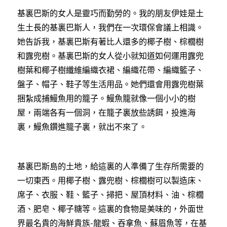
基裏巴斯的女人是靈巧而勤勞的。我的朋友伊娃是土
生土長的基裏巴斯人，我們在一次環保會議上相識。
她告訴我，基裏巴斯有著比人還多的椰子樹、棕櫚樹
和露兜樹。基裏巴斯的女人從小就知道如何運用露兜
樹葉和椰子樹纖維編織衣裙、編織花帶、編織籃子、
盤子、帽子、鞋子等生活用品。她們還會用露兜樹葉
捆紮成捕鰻魚用的籠子。鰻魚籠就像一個小小的樹
屋，兩端各有一個洞，在籠子裏放些誘餌，投進海
裏，鰻魚鑽進籠子裏，就出不來了。
基裏巴斯島的土地，給這裏的人準備了生存所需要的
一切東西。用椰子樹、露兜樹、棕櫚樹可以製造床、
席子、衣服、鞋、籃子、掃把、屋頂材料、油、棕櫚
酒、肥皂、椰子糖等。這裏的食物是美味的，外面世
界最名貴的海鮮貴族
龍蝦、吞拿魚、蘇眉魚等，在基
-