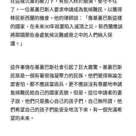
在這樣沉重的壓力下，有些人終於崩潰、堅守不住
了。一位基裏巴斯人要求申請成為氣候難民，以獲得
移民新西蘭的機會。他的律師說：「像基裏巴斯這樣
的國家，在未來
年就要陷入滅頂之災，新西蘭應該
30
將鄰國那些身處氣候災難威脅之中的人們納入保
護。」
這件事情在基裏巴斯社會引起了巨大震驚。基裏巴斯
民族是一個有著很強凝聚力的民族，他們覺得無論怎
麼害怕，都不應該當逃兵，更不應該沒有尊嚴地申請
氣候難民給自己的國家丟臉。但是，這位申請者的妻
子說，他們只是擔心自己的孩子們，自己無所謂，他
們希望自己的孩子們能安全地活下來，有一個充滿希
望的未來。