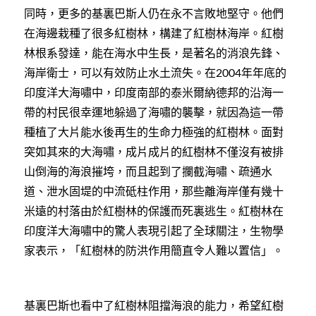
同時，更多的基裏巴斯人仍在永不言敗地堅守。他們
在海邊栽種了很多紅樹林，構建了紅樹林海岸。紅樹
林根系發達，能在海水中生長，是著名的消浪先鋒、
海岸衛士，可以有效防止水土流失。在
年年底的
2004
印度洋大海嘯中，印度南部的泰米爾納德邦的沿海一
帶的村民很幸運地躲過了海嘯的襲擊，就因為這一帶
種植了大片能水後再生的生命力極強的紅樹林。面對
突如其來的大海嘯，成片成片的紅樹林不僅沒有被排
山倒海的海浪摧垮，而且起到了攔截海嘯、疏通水
道、泄水固堤的中流砥柱作用，那些離海岸僅有幾十
米遠的村落由於紅樹林的保護而死裏逃生。紅樹林在
印度洋大海嘯中的驚人表現引起了全球關注，生物學
家表示，「紅樹林的防洪作用簡直令人難以置信」。
基裏巴斯也看中了紅樹林阻擋海浪的能力，希望紅樹