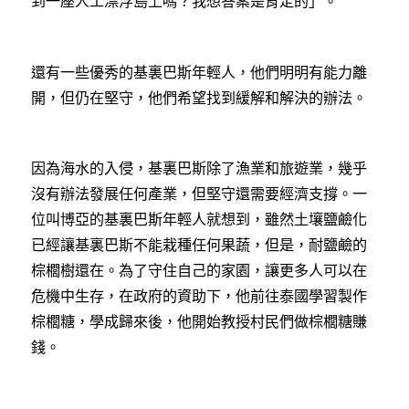
到一座人工漂浮島上嗎？我想答案是肯定的」。
還有一些優秀的基裏巴斯年輕人，他們明明有能力離
開，但仍在堅守，他們希望找到緩解和解決的辦法。
因為海水的入侵，基裏巴斯除了漁業和旅遊業，幾乎
沒有辦法發展任何產業，但堅守還需要經濟支撐。一
位叫博亞的基裏巴斯年輕人就想到，雖然土壤鹽鹼化
已經讓基裏巴斯不能栽種任何果蔬，但是，耐鹽鹼的
棕櫚樹還在。為了守住自己的家園，讓更多人可以在
危機中生存，在政府的資助下，他前往泰國學習製作
棕櫚糖，學成歸來後，他開始教授村民們做棕櫚糖賺
錢。