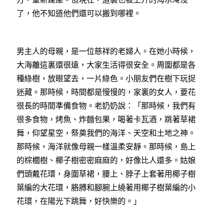
了，他不知道他們還可以搬到哪裡。
男主人的母親，是一位慈祥的老婦人。在她小時候，
大海離這裏還很遠，大家生活得很安全。周圍都是各
種綠樹，放眼望去，一片綠色。小朋友們在樹下玩捉
迷藏。那時候，時間都是慢慢的，家裏的女人，要花
很長的時間準備食物。老奶奶說：「那時候，我們有
很多食物，烤魚、炸麵包果，喝著卡瓦酒，跳著草裙
舞，仰望星空，祭奠我們的海洋、天空和土地之神。
那時候，海洋就像母親一樣溫柔安靜。那時候，島上
的棕櫚樹、椰子樹密密麻麻的，好像比人還多。姑娘
們頭戴花環，身圍草裙，腰上、脖子上套著用椰子樹
葉編的大花環，胳膊和腳腕上繞著用椰子樹葉編的小
花環，在陽光下跳舞，好快樂的。」