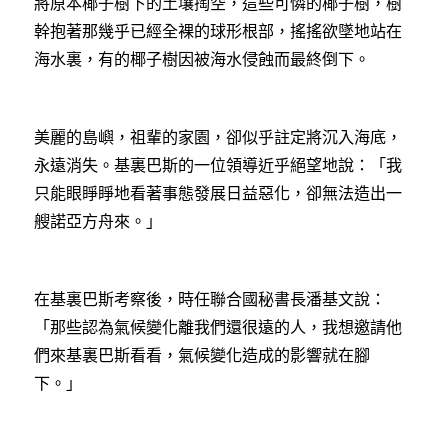
將原本椰子樹下的土壤掏空，這些可憐的椰子樹，樹
幹抱著那幾乎已經全裸的球形根部，搖搖欲墜地站在
海水裏，有的椰子樹因被海水侵蝕而最終倒下。
美麗的島嶼，祖輩的家園，卻似乎註定將沉入海底，
永遠消失。基裏巴斯的一位領導近乎絕望地說：「我
只能眼睜睜地看著事態發展日益惡化，卻無法造出一
艘諾亞方舟來。」
在基裏巴斯考察後，時任聯合國秘書長潘基文說：
「那些認為氣候變化離我們還很遠的人，我想邀請他
們來基裏巴斯看看，氣候變化造成的影響就在腳
下。」