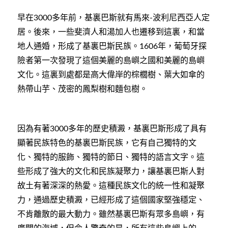
早在
多年前，基裏巴斯就有馬來
波利尼西亞人定
3000
-
居。後來，一些斐濟人和湯加人也遷移到這裏，和當
地人通婚，形成了基裏巴斯民族。
年，葡萄牙探
1606
險者第一次發現了這個美麗的島嶼之國和美麗的島嶼
文化。這裏到處都是高大偉岸的棕櫚樹、葉大如傘的
熱帶山芋、茂密的鳳梨樹和麵包樹。
因為有著
多年的歷史積澱，基裏巴斯形成了具有
3000
顯著民族特色的基裏巴斯民族，它有自己獨特的文
化、獨特的服飾、獨特的節日、獨特的語言文字。這
些形成了強大的文化和民族凝聚力，讓基裏巴斯人對
故土有著深深的熱愛。這種民族文化的統一性和凝聚
力，通過歷史積澱，已經形成了這個國家堅強穩定、
不肯離散的最大動力。雖然基裏巴斯有眾多島嶼，有