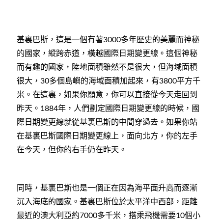
基裏巴斯，這是一個有著
多年歷史的美麗而神秘
3000
的國家，縱跨赤道，橫越國際日期變更線。這個神秘
而有趣的國家，陸地面積雖然不是很大，但海域面積
很大，
多個島嶼的海域面積加起來，有
平方千
30
3800
米。在這裏，如果你願意，你可以直接從今天走回到
昨天。
年，人們劃定國際日期變更線的時候，國
1884
際日期變更線就從基裏巴斯的中間穿過去。如果你站
在基裏巴斯國際日期變更線上，面向北方，你的左手
在今天，但你的右手仍在昨天。
同時，基裏巴斯也是一個正在因為海平面升高而逐漸
沉入海底的國家。基裏巴斯位於太平洋中西部，距離
最近的澳大利亞約
多千米，搭乘飛機需要
個小
7000
10