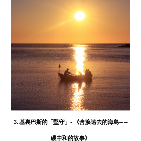
3. 基裏巴斯的「堅守」- 《含淚遠去的海島——
碳中和的故事》