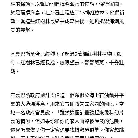
林的保護可以幫助他們抵禦海水的侵蝕，保衛家園。
於是環繞海島，在海灘上種植了
排紅樹林。他們祈
15
望，當這些紅樹林最終長成森林後，能夠抵禦海潮風
暴的襲擊。
基裏巴斯至今已經種下了超過
萬棵紅樹林植物。如
5
今，紅樹林已經長成，放眼望去，鬱鬱蔥蔥，十分壯
觀。
基裏巴斯政府還計畫建造一個類似於海上石油鑽井平
臺的人造漂浮島，用來安置即將失去家園的國民。當
地一名政府官員說，「雖然這個計畫聽起來像科幻片
裏的情節，但如果你和你的家人面臨被淹沒的危險，
你會怎麼做？你一定會想要找根救命稻草。你會想跳