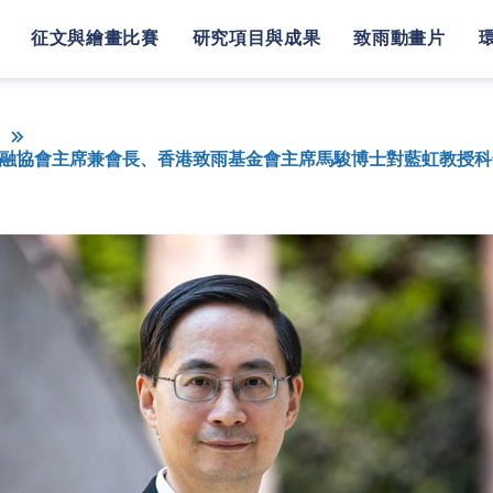
征文與繪畫比賽
研究項目與成果
致雨動畫片
》
融協會主席兼會長、香港致雨基金會主席馬駿博士對藍虹教授科