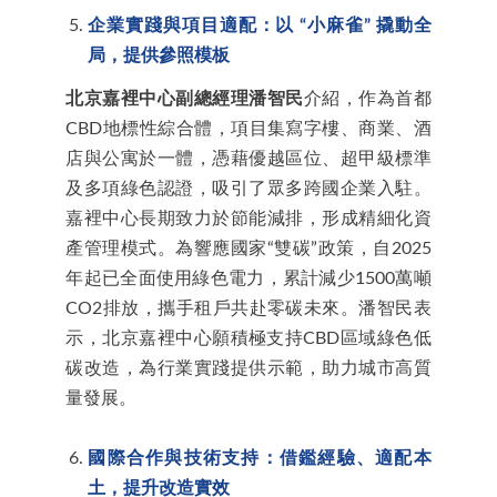
企業實踐與項目適配：以 “小麻雀” 撬動全
局，提供參照模板
北京嘉裡中心副總經理潘智民
介紹，作為首都
CBD地標性綜合體，項目集寫字樓、商業、酒
店與公寓於一體，憑藉優越區位、超甲級標準
及多項綠色認證，吸引了眾多跨國企業入駐。
嘉裡中心長期致力於節能減排，形成精細化資
產管理模式。為響應國家“雙碳”政策，自2025
年起已全面使用綠色電力，累計減少1500萬噸
CO2排放，攜手租戶共赴零碳未來。潘智民表
示，北京嘉裡中心願積極支持CBD區域綠色低
碳改造，為行業實踐提供示範，助力城市高質
量發展。
國際合作與技術支持：借鑑經驗、適配本
土，提升改造實效