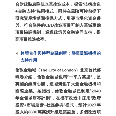
合財政貼息降低企業改造成本，探索“技術改造
+金融支持”協同模式，同時在風險可控前提下
研究資產增值類擔保方式，引導市場化資金參
與。符合條件的CBD改造項目可納入區域重點
項目協調機制，通過政策與金融協同支持，提
高項目推進效率。
跨境合作與轉型金融創新：發揮國際機構的
支持作用
倫敦金融城（The City of London）北京首代郝
鳴春介紹，倫敦金融城也稱“一平方英里”，是
英國的經濟心臟，這裡聚集了大量金融機構和
國際企業。她指出，倫敦金融城已制定“2040
年全領域淨零計劃”，在樓宇改造中採用“政府
投資+市場運營+社區參與”模式，預計2027年
投入約6800萬英鎊升級建築設施，多個改造項