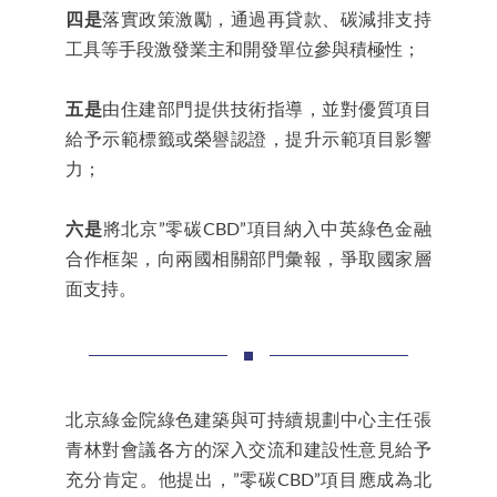
四是
落實政策激勵，通過再貸款、碳減排支持
工具等手段激發業主和開發單位參與積極性；
五是
由住建部門提供技術指導，並對優質項目
給予示範標籤或榮譽認證，提升示範項目影響
力；
六是
將北京”零碳CBD”項目納入中英綠色金融
合作框架，向兩國相關部門彙報，爭取國家層
面支持。
北京綠金院綠色建築與可持續規劃中心主任張
青林對會議各方的深入交流和建設性意見給予
充分肯定。他提出，”零碳CBD”項目應成為北