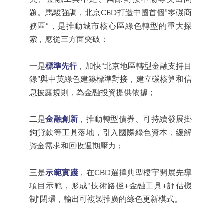
題。馬駿強調，北京CBD打造中國首個”零碳商
務區”，是推動城市核心區綠色轉型的重大探
索，應從三方面突破：
一是
標準先行
，加快“北京地區轉型金融支持目
錄”與中英綠色建築標準對接，建立碳核算和信
息披露規則，為金融投資提供依據；
二是
金融創新
，推動轉型債券、可持續發展掛
鉤貸款等工具落地，引入國際綠色資本，緩解
資金需求和回收週期壓力；
三是
示範實踐
，在CBD選擇典型樓宇開展先導
項目示範，形成“技術路徑+金融工具+評估機
制”閉環，輸出可複製推廣的綠色更新模式。