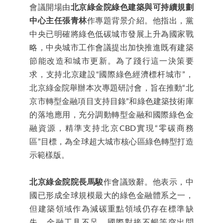
會議開場由
北京綠金院綠色建築與可持續規劃
中心主任張青林
作專題背景介紹。他指出，黨
中央已明確將綠色低碳城市發展上升為國家戰
略，中央城市工作會議提出加快推進既有建築
節能改造和城市更新。為了踐行這一決策要
求，支持北京建設“國際綠色經濟標杆城市”，
北京綠金院舉辦本次專題研討會，旨在推動“北
京市轉型金融項目支持目錄”和綠色建築技術庫
的落地應用，充分調動轉型金融和國際綠色金
融資源，精準支持北京CBD實現“零碳商務
區”目標，為全球超大城市核心區綠色轉型打造
示範樣版。
北京綠金院院長馬駿
作會議致辭。他表示，中
國已形成全球規模最大的綠色金融體系之一，
但建築領域作為減碳重點領域仍存在標準缺
失、金融工具不足、國際對接不暢等突出問