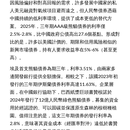
因風險偏好和對高回報的需求，許多發展中國家的私
人美元融資對氣候項目避而遠之，但人民幣債券憑藉
中國持續的低利率環境，提供了成本更低的替代方
案。 2025年，三年期AAA級熊貓債券的利率僅
2.5%-2.8%，比中國政府公債高出27.6個基點。形成對
比的是，許多以美國計價的、期限和信用風險相似的
新興市場債券，持有人要求收益率在5%-6%（甚至更
高）。
埃及首支熊貓債券為期三年，利率3.51%，由兩家多
邊開發銀行提供全額擔保。相較之下，該國2023年初
發行的三年期伊斯蘭債券利率高達11.63%。企業層
面，在中國銀行協助下，巴西紙漿巨頭書贊桉諾於
2024年發行了12億人民幣綠色熊貓債券，募集的資金
用於經認證的、可以固碳並保護原生森林的桉樹種植
園。值得注意的是，這支三年期債券的發行利率為
2.8%，意味著其資金成本（經匯率對沖）遠低於書贊