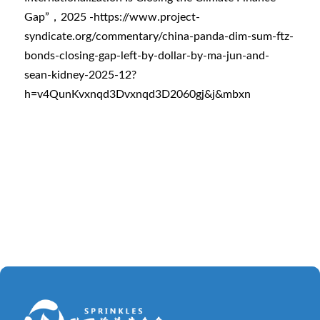
Gap”，2025 -https://www.project-
syndicate.org/commentary/china-panda-dim-sum-ftz-
bonds-closing-gap-left-by-dollar-by-ma-jun-and-
sean-kidney-2025-12?
h=v4QunKvxnqd3Dvxnqd3D2060gj&j&mbxn