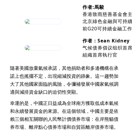
作者:馬駿
香港致雨慈善基金會
北京綠色金融與可持
前G20可持續金融工
作者：
Sean Kidney
气候债券倡议组织首
組織首席執行官
隨著美國放棄氣候承諾，其他捐助者和多邊機構在承
諾上也搖擺不定，出現縮減投資的跡象。這一趨勢加
大了其他國家面臨的風險，令彌補發展中國家氣候調
適與減排資金缺口的迫切性突顯。
幸運的是，中國正日益成為全球南方獲取低成本氣候
和永續發展資金的來源。在這個領域，中國主要是依
賴三個相互關聯的人民幣計價債券市場：在岸熊貓債
券市場、離岸點心債券市場和自貿區離岸債券市場。