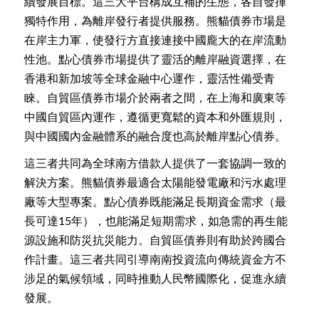
續發展目標。這三大平台構成互補的生態，各自發揮
獨特作用，為離岸發行者提供服務。熊貓債券市場是
在岸主力軍，使發行方直接連接中國龐大的在岸流動
性池。點心債券市場提供了靈活的離岸融資選擇，在
香港和新加坡等全球金融中心運作，靈活性備受青
睞。自貿區債券市場介於兩者之間，在上海和廣東等
中國自貿區內運作，遵循更寬鬆的資本和外匯規則，
與中國國內金融體系的融合度也高於離岸點心債券。
這三者共同為全球南方借款人提供了一套協調一致的
解決方案。熊貓債券最適合太陽能發電廠和污水處理
廠等大型專案。點心債券既能滿足長期資金需求（最
長可達15年），也能滿足短期需求，如急需的再生能
源設施和防災抗災能力。自貿區債券則有助於跨國合
作計畫。這三者共同引導南南投資流向傳統資金方不
涉足的氣候領域，同時推動人民幣國際化，促進永續
發展。