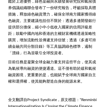
鑑於上述優勢，綠色金融與永續發展研究院和氣候債
券倡議組織聯合發布了一份研究報告，呼籲採取具體
措施，釋放綠色融資潛力，確保全球南方國家獲得綠
色融資。主要建議包括但不限於：透過多邊開發銀行
提供部分擔保，縮小中小低收入國家的信用評級差
距；鼓勵中國內地和香港的主權財富機構透過策略性
購買，增加流動性並傳遞支持信號；透過《多邊可持
續金融共同分類目錄》等工具協調綠色標準，遏制
「漂綠」行為並吸引全球投資者。
目前任務是凝聚全球金融力量支持這些平台，使其成
為氣候導向融資的便捷通道。這不僅有助於緩和氣候
融資困境，更重要的是，也能賦予全球南方國家自主
權和選擇權，使其能夠塑造自身的能源未來。
全文翻譯自Project Syndicate，原文標題：“Renminbi
Internationalization Is Closing the Climate Finance