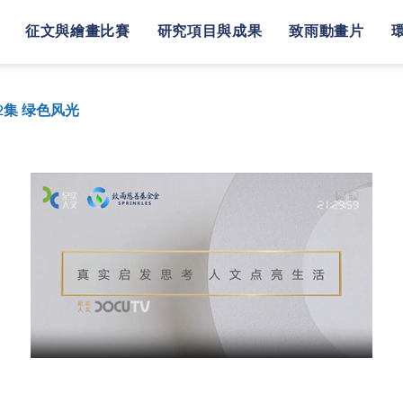
征文與繪畫比賽
研究項目與成果
致雨動畫片
集 绿色风光