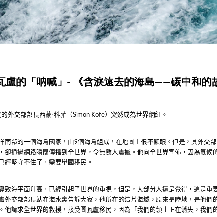
 圖瓦盧的「呐喊」- 《含淚遠去的海島——碳中和的
盧的外交部部長西蒙·科菲（
）突然成為世界網紅。
Simon Kofe
洋南部的一個海島國家，由
個海島組成，在地圖上很不顯眼。但是，其外交部
9
，卻通過網路瞬間傳播到全世界，令無數人震撼。他向全世界宣佈，因為氣候
已經堅守不住了，需要舉國移民。
導致海平面升高，已經引起了世界的重視，但是，大部分人還是覺得，這是重
盧外交部部長站在海水裏告訴大家，他所在的這片海域，原來是陸地，是他們
。他請求全世界的救援，接受圖瓦盧移民，因為「我們的領土正在消失，我們