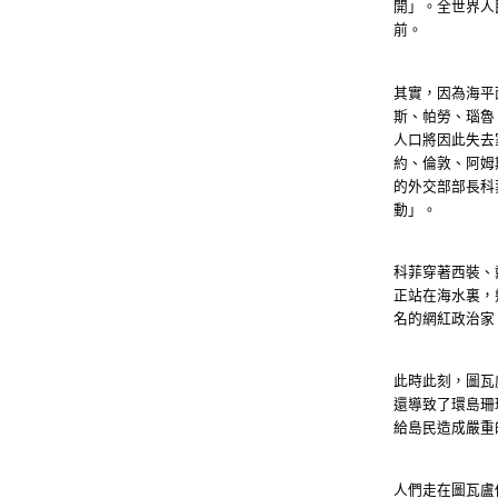
開」。全世界人
前。
其實，因為海平
斯、帕勞、瑙魯
人口將因此失去
約、倫敦、阿姆
的外交部部長科
動」。
科菲穿著西裝、
正站在海水裏，
名的網紅政治家
此時此刻，圖瓦
還導致了環島珊
給島民造成嚴重
人們走在圖瓦盧