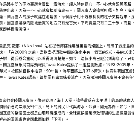
在馬路中間的窪地裏還會冒出一灘海水，讓人時刻擔心一不小心就會跟著馬路
隨便出來，因為一不小心就會掉到海裏去。」圖瓦盧人會這樣叮囑。如今，海
塘，圖瓦盧人的房子就建在池塘裏，每個房子用十幾根長長的柱子支撐起來，
前，圖瓦盧殘存的陸地最寬的地方只有幾百米，平均寬度只有二三十米。而且
家即將徹底沉沒。
員尼克·羅那（
）站在提普庫薩維裏維裏島的殘骸上，報導了這座島
Niko Lona
說，「在
年之前，富納富提環礁中間的海水中有一個寬約
米、長約
米
2000
5
10
子樹，從我辦公室就可以看得清清楚楚。如今，這個小島已經沉到海底了，只
。圖瓦盧氣象局首席預報員
提供了一組監測數據，
年
Tavala Katea
1993-2009
釐米。按照這個數字推算，
年後，海平面將上升
釐米，這意味著圖瓦盧
50
37.6
中。
認為，這對圖瓦盧意味著滅亡，因為漲潮時圖瓦盧將不會有任
Tavala Katea
險家們登陸圖瓦盧時，像是發現了海上天堂。這些散落在太平洋上的島嶼就像
櫚樹沿著海岸線茂密生長，島上的居民世代與海水、沙灘、陽光為伴。如今，
圖瓦盧的整個國土都是由珊瑚礁組成的，全球氣候變暖導致珊瑚的生長速度減
起來的圖瓦盧也會因此而加速「下沉」。