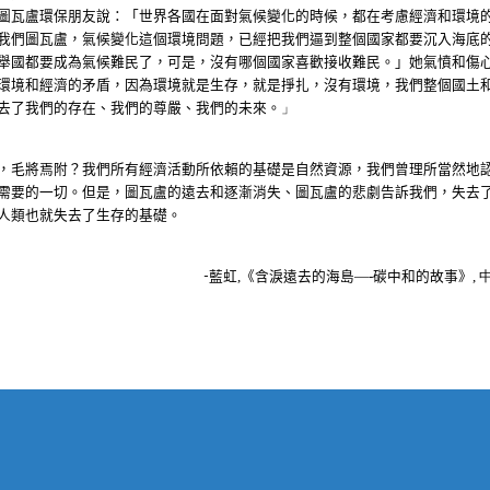
圖瓦盧環保朋友說：「世界各國在面對氣候變化的時候，都在考慮經濟和環境
我們圖瓦盧，氣候變化這個環境問題，已經把我們逼到整個國家都要沉入海底
舉國都要成為氣候難民了，可是，沒有哪個國家喜歡接收難民。」她氣憤和傷
環境和經濟的矛盾，因為環境就是生存，就是掙扎，沒有環境，我們整個國土
去了我們的存在、我們的尊嚴、我們的未來。
」
，毛將焉附？我們所有經濟活動所依賴的基礎是自然資源，我們曾理所當然地
需要的一切。但是，圖瓦盧的遠去和逐漸消失、圖瓦盧的悲劇告訴我們，失去
人類也就失去了生存的基礎。
藍虹
,《含淚遠去的海島—-碳中和的故事》,
-