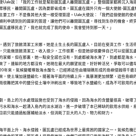
使
說：「我的工作就是幫助圖瓦盧人離開圖瓦盧。」整個國家都將沉入海
Uale
眾移民，離開圖瓦盧。因為要節省成本，圖瓦盧在國外只有一個大使館
圖瓦盧
-
主要工作，不是像其他大使一樣受理簽證。
大使說：「我們這個使館的使
Uale
順利申請到別的國家的簽證，讓他們可以離開圖瓦盧，尋找到生存的機會。終
圖瓦盧移民走了，我也就完成了我的使命。我會堅持到那一天。」
，遇到了旅館清潔工米娜。她是土生土長的圖瓦盧人，目前在斐濟工作，生活
，只能做旅館清潔工，收入很少，工作很累，但是她卻很慶倖自己可以從圖瓦
的家鄉，但在那裏，她一點安全感也沒有，到處都被海水淹了，到處都是海水
來了，連躲的地方都沒有。她現在最大的願望就是，好好幹活兒，爭取可以儘
年來，氣候變暖導致海水酸化，已經將這些由珊瑚礁形成的島嶼侵蝕得千瘡
20
來，使土壤加速鹽鹼化。隨著海平面的持續上升，風暴潮更加頻繁，這些島嶼
雨很難把其中的鹽分從土壤中沖刷出來，導致地下水鹽鹼化，成為不可飲用的
劇，島上的污水處理設施也受到了海水的侵蝕，因為海水的含鹽量很高，破壞
污水和海水一起湧入島內的淡水湖泊，進一步破壞了本已稀缺的飲用水供給，
目前只能通過船運補給淡水，但消耗了巨大的人力、物力和財力。
海平面上升、海水侵蝕，圖瓦盧已經成為世界上最貧困的國家之一。氣候危機