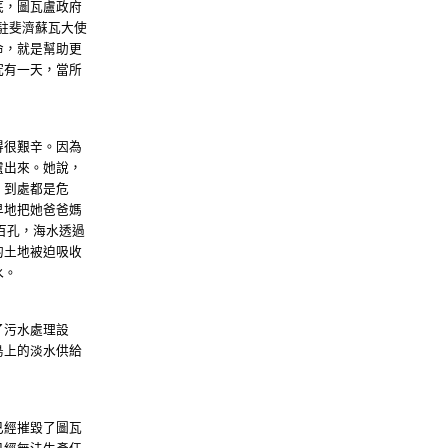
底，圖瓦盧政府
駐斐濟蘇瓦大使
命，就是幫助更
究有一天，當所
得很艱辛。因為
盧出來。她說，
，到處都是危
早地把她爸爸媽
百孔，海水透過
的土地被迫吸收
水。
了污水處理設
島上的淡水供給
已經摧毀了圖瓦