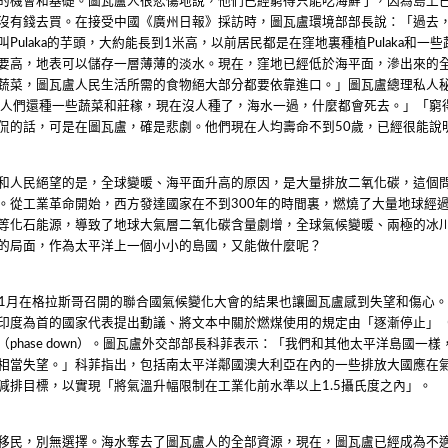
的機會和基礎。圖瓦盧人很悲傷地說，他們已經窮得只能吃海鮮了，因為島上
沒有錢去買。在接受中國《廣州日報》採訪時，圖瓦盧環境部部長說：「過去
叫
的芋頭，大約能長到
米高，以前居民都是在窪地裏種植
和一些
Pulaka
1
Pulaka
要高，地表可以儲存一層薄薄的淡水。現在，窪地已經低於海平面，滲出來的
蔬菜，圖瓦盧人民生活所需的食物絕大部分都要依靠進口。」圖瓦盧總理私人
前人們還種一些蔬菜和莊稼，現在沒人種了，海水一過，什麼都會死去。」「窮
侃的話，可是在圖瓦盧，確是悲劇。他們現在人均壽命不到
歲，已經很能說
50
和人民絕望的是，全球變暖、海平面升高的原因，是大量排放二氧化碳，這個
。從工業革命開始，西方發達國家在不到
年的時間裏，燃燒了大量地球經
300
等化石能源，導致了地球大氣層二氧化碳含量劇增，全球氣候變暖、兩極的冰
的局面，作為太平洋上一個小小的島國，又能做什麼呢？
月在格拉斯哥召開的聯合國氣候變化大會的結果也讓圖瓦盧感到失望和傷心
1
印度為首的國家代表提出動議、將文本中關於燃煤使用的規定由「逐漸停止」
（
）。圖瓦盧外交部部長科菲表示：「我們和其他太平洋島國一樣
phase down
相當失望。」科菲指出，包括南太平洋鄰國澳大利亞在內的一些排放大國應在
減排目標，以實現「將氣溫升幅限制在工業化前水準以上
攝氏度之內」。
1.5
移民，別無選擇。海水奪去了圖瓦盧人的全部資源，現在，圖瓦盧已經成為不