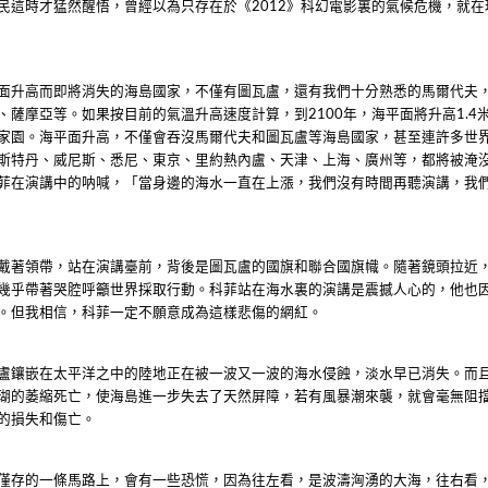
民這時才猛然醒悟，曾經以為只存在於《
》科幻電影裏的氣候危機，就在
2012
面升高而即將消失的海島國家，不僅有圖瓦盧，還有我們十分熟悉的馬爾代夫
、薩摩亞等。如果按目前的氣溫升高速度計算，到
年，海平面將升高
2100
1.4
家園。海平面升高，不僅會吞沒馬爾代夫和圖瓦盧等海島國家，甚至連許多世
斯特丹、威尼斯、悉尼、東京、里約熱內盧、天津、上海、廣州等，都將被淹
菲在演講中的呐喊，「當身邊的海水一直在上漲，我們沒有時間再聽演講，我
戴著領帶，站在演講臺前，背後是圖瓦盧的國旗和聯合國旗幟。隨著鏡頭拉近
幾乎帶著哭腔呼籲世界採取行動。科菲站在海水裏的演講是震撼人心的，他也
。但我相信，科菲一定不願意成為這樣
悲傷的網紅。
盧鑲嵌在太平洋之中的陸地正在被一波又一波的海水侵蝕，淡水早已消失。而
瑚的萎縮死亡，使海島進一步失去了天然屏障，若有風暴潮來襲，就會毫無阻
的損失和傷亡。
僅存的一條馬路上，會有一些恐慌，因為往左看，是波濤洶湧的大海，往右看