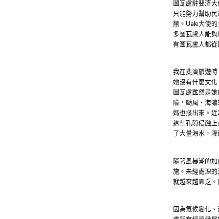
圖瓦盧駐斐濟大
只能努力幫助民
館。
大使的
Uale
多圖瓦盧人能夠
有圖瓦盧人都從
我在斐濟旅遊時
她沒有什麼文化
圖瓦盧雖然是她
險，颱風、海嘯
媽也接出來。近
這些孔隙侵蝕上
了大量海水，降
隨著風暴潮的加
施。未經處理的
就越來越匱乏。
因為氣候變化、