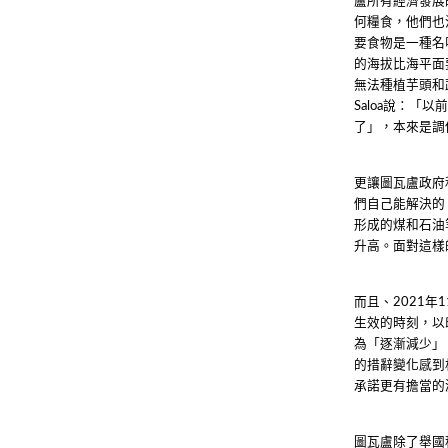
盧所有經濟發展
何糧食，他們也
要食物是一種名
的海拔比海平面
無法種植芋頭和
說：「以
Saloa
了」，本來是調
更讓圖瓦盧政府
們自己能解決的
形成的煤和石油
升高。面對這樣
而且、
年
2021
1
生效的時刻，以
為「逐漸減少」
的措辭變化感到
承諾更有擔當的
圖瓦盧除了舉國