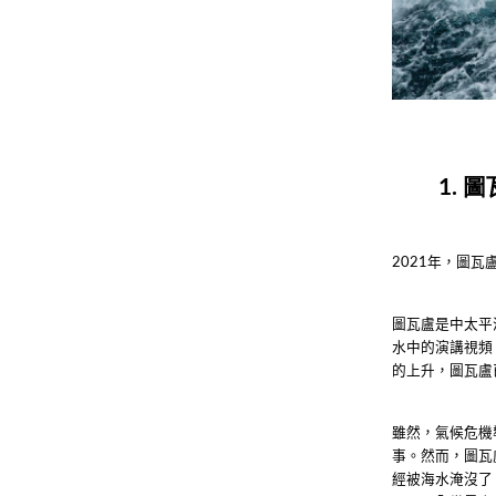
1.
年，圖瓦
2021
圖瓦盧是中太平
水中的演講視頻
的上升，圖瓦盧
雖然，氣候危機
事。然而，圖瓦
經被海水淹沒了