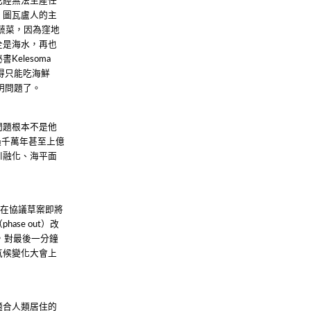
已經無法生產任
，圖瓦盧人的主
蔬菜，因為窪地
全是海水，再也
秘書
Kelesoma
得只能吃海鮮
明問題了。
問題根本不是他
過千萬年甚至上億
川融化、海平面
。在協議草案即將
（
）改
phase out
，對最後一分鐘
氣候變化大會上
適合人類居住的