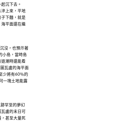
一起沉下去。
水滲上來，平地
房子下麵，就是
，海平面還在繼
的沉沒，也預示著
的小島，當時島
有退潮時還能看
，圖瓦盧的海平面
至少將有
％的
60
何一塊土地能露
人跡罕至的夢幻
圖瓦盧的末日可
慢，甚至大量死