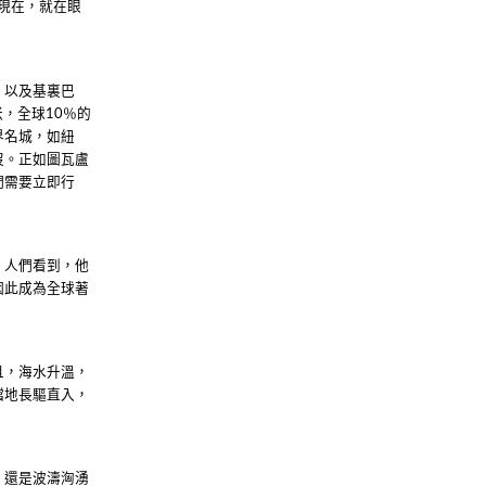
現在，就在眼
，以及基裏巴
米，全球
％的
10
界名城，如紐
沒。正如圖瓦盧
們需要立即行
，人們看到，他
因此成為全球著
且，海水升溫，
擋地長驅直入，
，還是波濤洶湧