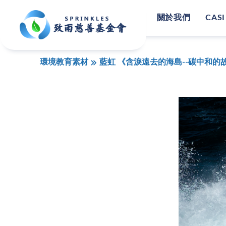
關於我們
CASI
環境教育素材
藍虹 《含淚遠去的海島--碳中和的