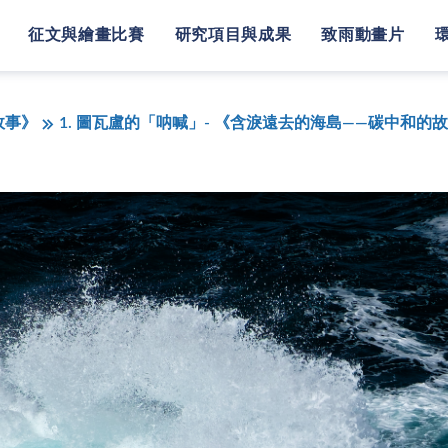
征文與繪畫比賽
研究項目與成果
致雨動畫片
故事》
1. 圖瓦盧的「呐喊」- 《含淚遠去的海島——碳中和的