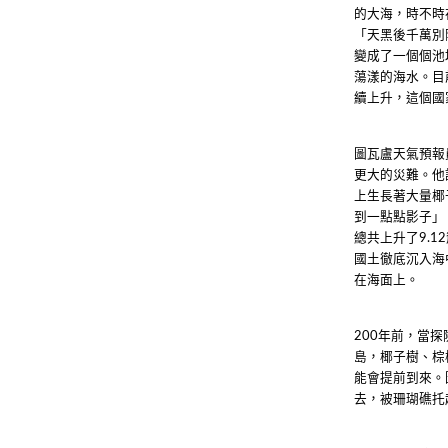
的大海，時不時
「天黑後千萬別
變成了一個個池
蕩漾的海水。目
續上升，這個國
圖瓦盧天氣預報
更大的災難。他
上生長著大量椰
到一點點影子」
總共上升了
9.12
國土徹底沉入海
在海面上。
年前，當探
200
島，椰子樹、棕
能會提前到來。
去，被珊瑚礁托