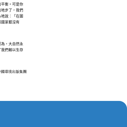
的平衡。可是你
的地步了，我們
心地說：「在圖
和國家都沒有
認為，大自然永
了我們賴以生存
中國環境出版集團