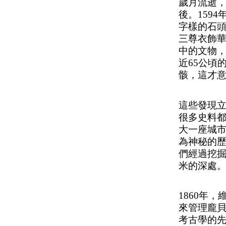
歲月流逝
後。159
字樣的石
三尊衣飾
中的文物
近65公頃
骸，這才意
這些發現
很多史料
大一座城
為神秘的
們經過挖
米的深處
1860年
來管理龐貝
考古學的