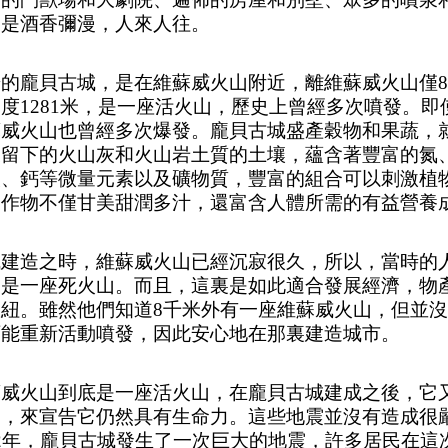
處是酒香彌漫，人來人往。
華的龐貝古城，是在維蘇威火山附近，離維蘇威火山僅
度1281米，是一座活火山，歷史上曾經多次噴發。即
蘇威火山也曾經多次爆發。龐貝古城盛產穀物和果蔬，
後留下的火山灰和火山岩土質的土壤，蘊含著豐富的氮
鎂、鈣等微量元素以及礦物質，豐富的組合可以刺激植
農作物不僅甘美甜潤多汁，還富含人體所需的有益營養
城建造之時，維蘇威火山已經沉寂很久，所以，當時的
這是一座死火山。而且，這裏是如此適合發展經濟，物
樞紐。雖然他們知道
8千米外有一座維蘇威火山，但並
可能重新活動噴發，因此安心地在那裏建造城市。
蘇威火山到底是一座活火山，在龐貝古城建成之後，它
震，來宣告它仍然具有生命力。這些地震並沒有造成很
62年，龐貝古城發生了一次巨大的地震，許多居民在這