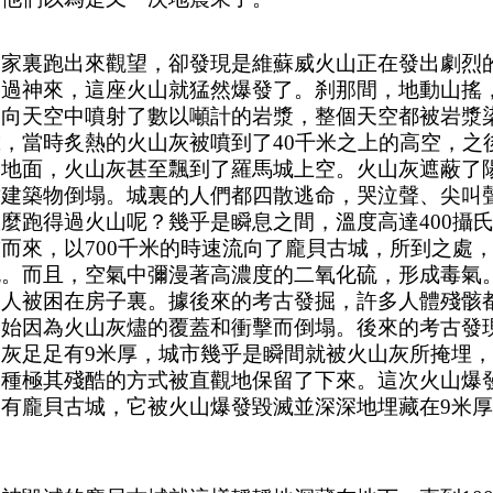
從家裏跑出來觀望，卻發現是維蘇威火山正在發出劇烈
緩過神來，這座火山就猛然爆發了。刹那間，地動山搖
山向天空中噴射了數以噸計的岩漿，整個天空都被岩漿
載，當時炙熱的火山灰被噴到了
40千米之上的高空，之
了地面，火山灰甚至飄到了羅馬城上空。火山灰遮蔽了
致建築物倒塌。城裏的人們都四散逃命，哭泣聲、尖叫
麼跑得過火山呢？幾乎是瞬息之間，溫度高達400攝
而來，以700千米的時速流向了龐貝古城，所到之處
死。而且，空氣中彌漫著高濃度的二氧化硫，形成毒氣
多人被困在房子裏。據後來的考古發掘，許多人體殘骸
開始因為火山灰燼的覆蓋和衝擊而倒塌。後來的考古發
灰足足有9米厚，城市幾乎是瞬間就被火山灰所掩埋
一種極其殘酷的方式被直觀地保留了下來。這次火山爆
有龐貝古城，它被火山爆發毀滅並深深地埋藏在9米