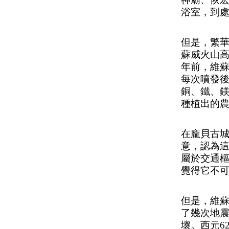
浴室，到
但是，繁
蘇威火山高
年前，維
每次噴發
銅、鐵、
種植出的
在龐貝古
意，認為
屬於交通
覺得它不
但是，維
了幾次地
壞。西元