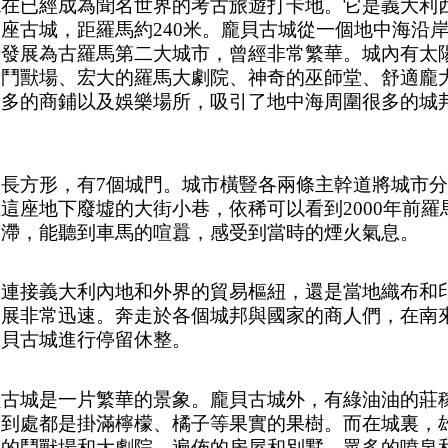
現在已經成為聞名世界的考古旅遊打卡地。它是義大利
一座古城，距羅馬約
240米。龐貝古城從一個地中海沿
漸發展為古羅馬第二大城市，曾經非常繁華。城內有太
馬鬥獸場、宏大的羅馬大劇院、神奇的巫師堂、舒適龐
眾多的商鋪以及娛樂場所，吸引了地中海周圍很多的城
呈長方形，有
7個城門。城市橫豎各兩條主幹道將城市分
這座地下廢墟的大街小巷，依稀可以看到2000年前羅
停滯，能聽到車馬的喧囂，感受到當時的煙火氣息。
是連接義大利內地和外界的貿易樞紐，還是當地織布和
發展非常迅速。奔走於各個城邦與國家的商人們，在南
龐貝古城進行停留休整。
貝古城是一片繁華的景象。龐貝古城外，有綠油油的莊
，到處都是掛滿檸檬、橘子等果實的果樹。而在城裏，
宏的鬥獸場和大劇院、遍佈的房屋和別墅、眾多的噴泉