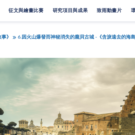
征文與繪畫比賽
研究項目與成果
致雨動畫片
故事》
6.因火山爆發而神秘消失的龐貝古城 -《含淚遠去的海