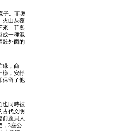
的樣子。菲奧
，火山灰覆
下來。菲奧
製成一種混
軀殼外面的
忙碌，商
一樣，安靜
卻保留了他
刻也同時被
的古代文明
臨前龐貝人
吧，3座公