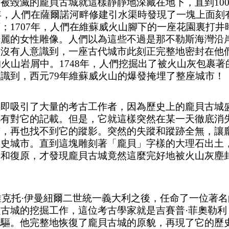
，被毀滅的龐貝古城就這樣靜靜地深藏在地下，直到
10
4年，人們在薩爾諾河畔修建引水渠時發現了一塊上面刻
頭；
1707年，人們在維蘇威火山腳下的一座花園裏打井
華麗的女性雕像。人們以為這些不過是那不勒斯海灣沿
，沒有人意識到，一座古代城市此刻正完整地密封在他
的火山岩屑中。1748年，人們挖掘出了被火山灰包裹著
識到，西元79年維蘇威火山的爆發掩埋了整座城市！
立即吸引了大量的考古工作者，因為歷史上的龐貝古城
都有對它的記載。但是，它就這樣突然在某一天徹底消
市，再也找不到它的蹤影。突然的失蹤和蹤跡全無，讓
歷史城市。直到這塊雕刻著
「
龐貝
」
字樣的大理石出土
掘和復原，才發現龐貝古城竟然這麼完好地被火山灰塵
。
，維克托·伊曼紐爾二世統一義大利之後，任命了一位著
古城的挖掘工作，這位考古學家就是吉賽普·菲奧勒利
先驅。他完整地恢復了龐貝古城的原貌，再現了它的歷