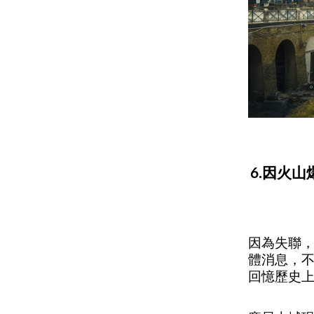
6.因火
因為失聯
體消息，
回憶歷史