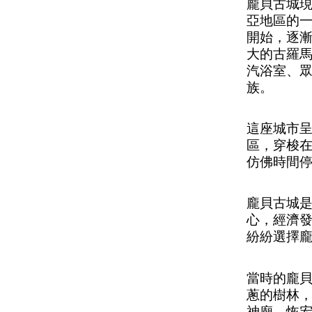
龐貝古城
亞地區的
開始，逐
大的古羅
汽浴室、
族。
這座城市
區，穿梭在
仿佛時間
龐貝古城
心，經濟
紛紛選擇
當時的龐
蔥的樹林
神廟、恢