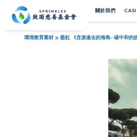
關於我們
CASI
環境教育素材
藍虹 《含淚遠去的海島--碳中和的