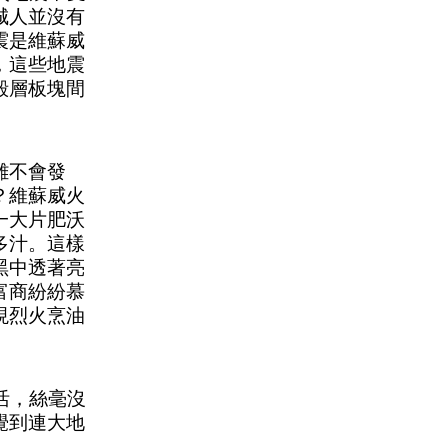
城人並沒有
震是維蘇威
，這些地震
殼層板塊間
難不會發
？維蘇威火
一大片肥沃
多汁。這樣
黑中透著亮
富商紛紛慕
現烈火烹油
活，絲毫沒
覺到連大地