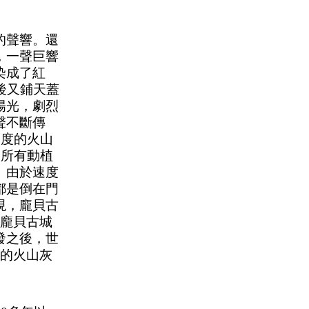
的聲響。還
，一聲巨響
染成了紅
後又鋪天蓋
陽光，劇烈
聲不斷傳
氏度的火山
，所有動植
。由於速度
都是倒在門
現，龐貝古
，龐貝古城
發之後，世
厚的火山灰