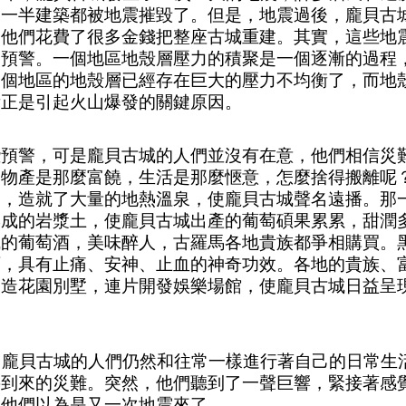
內一半建築都被地震摧毀了。但是，地震過後，龐貝古
，他們花費了很多金錢把整座古城重建。其實，這些地
的預警。一個地區地殼層壓力的積聚是一個逐漸的過程
這個地區的地殼層已經存在巨大的壓力不均衡了，而地
衡正是引起火山爆發的關鍵原因。
些預警，可是龐貝古城的人們並沒有在意，他們相信災
的物產是那麼富饒，生活是那麼愜意，怎麼捨得搬離呢
發，造就了大量的地熱溫泉，使龐貝古城聲名遠播。那
形成的岩漿土，使龐貝古城出產的葡萄碩果累累，甜潤
成的葡萄酒，美味醉人，古羅馬各地貴族都爭相購買。
石，具有止痛、安神、止血的神奇功效。各地的貴族、
建造花園別墅，連片開發娛樂場館，使龐貝古城日益呈
。
，龐貝古城的人們仍然和往常一樣進行著自己的日常生
將到來的災難。突然，他們聽到了一聲巨響，緊接著感
，他們以為是又一次地震來了。