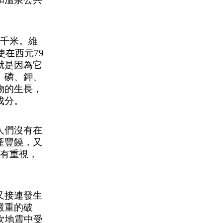
8千米。維
使在西元79
就是因為它
、磷、鉀、
物的生長，
成分。
人們沒有在
產豐饒，又
沒有重視，
又接連發生
嚴重的破
次地震中受