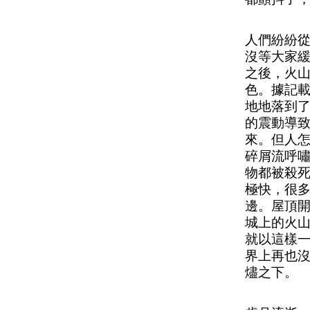
人們紛紛
沒等大家
之後，火
色。據記
地地落到
的震動導
來。但人怎
碎屑流呼嘯
物都被殺
極快，很
邊。屋頂
城上的火山
就以這樣
界上再也沒
燼之下。