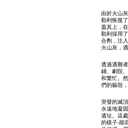
由於火山
勒利恢復
蓋其上，
勒利採用
合劑，注
火山灰，
透過遇難
鋪、劇院
和繁忙。
們的軀殼
突發的滅
永遠地凝
遺址。這
的樣子
-能