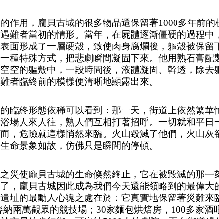
灰的作用，龐貝古城的很多物品還保留著
1000多年前
了遇難者當初的情形。當年，在屍體逐漸僵硬的過程中
在表面形成了一層硬殼，致使肉身腐爛後，軀殼被保留
了一種特殊方式，把悲劇瞬間凝固下來。他用熟石膏配
入空空的軀殼中，一段時間後，液體凝固、幹透，除去
遇難者臨終前的模樣便清晰地顯露出來。
者的臨終形態依稀可以看到：那一天，街道上依然繁華
、浴場人來人往，熟人們互相打著招呼。一切就和平日
然而，危險就這樣悄然來臨。火山毀滅了他們，火山灰
，生命景象如故，仿佛只是瞬間的停頓。
頂之災使龐貝古城的生命倏然終止，它在被毀滅的那一
固了，龐貝古城因此成為我們今天還能領略到的最偉大
處遺址的最動人心魄之處在於：它真實地保留著災難來
容納兩萬觀眾的競技場；30家麵包烘焙房，100多家酒