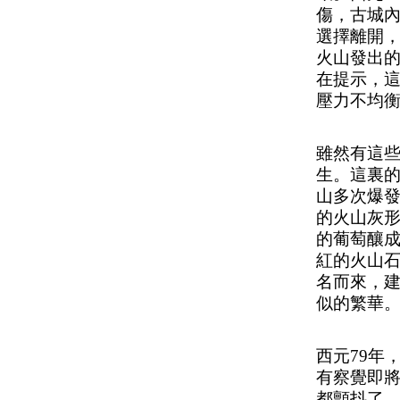
傷，古城
選擇離開
火山發出
在提示，
壓力不均
雖然有這
生。這裏
山多次爆
的火山灰
的葡萄釀
紅的火山
名而來，
似的繁華
西元
79年
有察覺即
都顫抖了