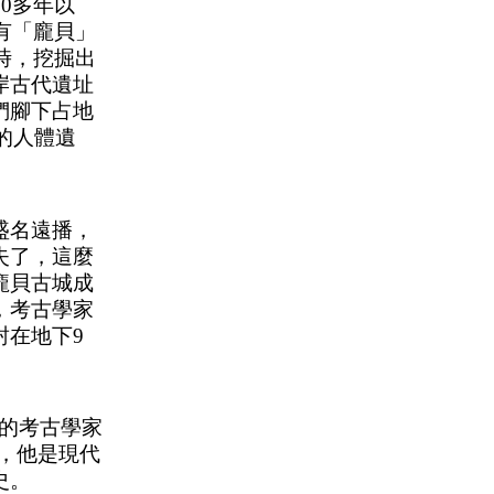
00多年以
有
「
龐貝
」
時，挖掘出
岸古代遺址
們腳下占地
的人體遺
盛名遠播，
失了，這麼
龐貝古城成
，考古學家
封在地下
9
名的考古學家
，他是現代
史。