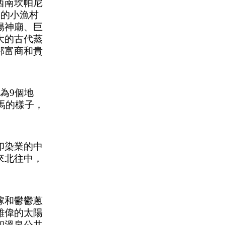
西南坎帕尼
岸的小漁村
陽神廟、巨
大的古代蒸
邦富商和貴
為9個地
馬的樣子，
印染業的中
來北往中，
稼和鬱鬱蔥
雄偉的太陽
和溫泉公共